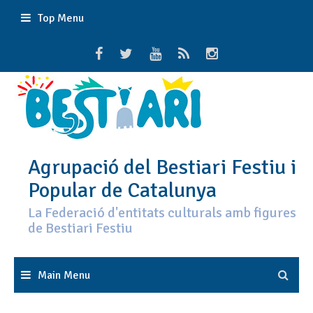
Skip
Top Menu
to
content
Agrupació del Bestiari Festiu i
Popular de Catalunya
La Federació d'entitats culturals amb figures
de Bestiari Festiu
Main Menu