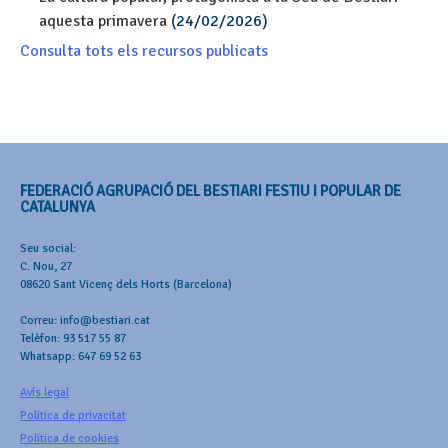
aquesta primavera
(24/02/2026)
Consulta tots els recursos publicats
FEDERACIÓ AGRUPACIÓ DEL BESTIARI FESTIU I POPULAR DE
CATALUNYA
Seu social:
C. Nou, 27
08620 Sant Vicenç dels Horts (Barcelona)
Correu: info@bestiari.cat
Telèfon: 93 517 55 87
Whatsapp: 647 69 52 63
Avís legal
Política de privacitat
Política de cookies