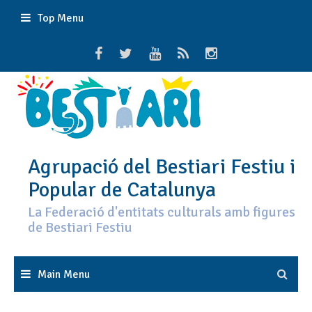
Skip
Top Menu
to
content
Agrupació del Bestiari Festiu i
Popular de Catalunya
La Federació d'entitats culturals amb figures
de Bestiari Festiu
Main Menu