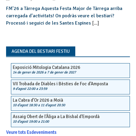
FM’26 a Tàrrega Aquesta Festa Major de Tàrrega arriba
carregada d’activitats! On podràs veure el bestiari?
Processó i seguici de les Santes Espines
[...]
AGENDA DEL BESTIARI FESTIU
Exposició Mitologia Catalana 2026
14 de gener de 2026
a
7 de gener de 2027
VII Trobada de Diables i Bèsties de Foc d’Amposta
9 d'agost 22:00
a
23:59
La Cabra d’Or 2026 a Moià
10 d'agost 18:30
a
11 d'agost 20:30
Assaig Obert de l’Àliga a La Bisbal d’Empordà
10 d'agost 19:00
a
21:00
Veure tots Esdeveniments