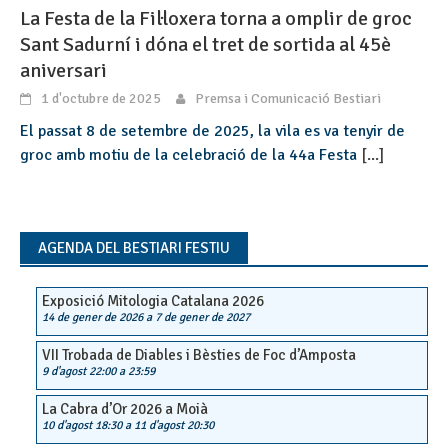
La Festa de la Fil·loxera torna a omplir de groc
Sant Sadurní i dóna el tret de sortida al 45è
aniversari
1 d'octubre de 2025
Premsa i Comunicació Bestiari
El passat 8 de setembre de 2025, la vila es va tenyir de
groc amb motiu de la celebració de la 44a Festa
[...]
AGENDA DEL BESTIARI FESTIU
Exposició Mitologia Catalana 2026
14 de gener de 2026
a
7 de gener de 2027
VII Trobada de Diables i Bèsties de Foc d’Amposta
9 d'agost 22:00
a
23:59
La Cabra d’Or 2026 a Moià
10 d'agost 18:30
a
11 d'agost 20:30