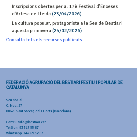
Inscripcions obertes per al 17è Festival d’Enceses
d’Artesa de Lleida
(23/04/2026)
La cultura popular, protagonista a la Seu de Bestiari
aquesta primavera
(24/02/2026)
Consulta tots els recursos publicats
FEDERACIÓ AGRUPACIÓ DEL BESTIARI FESTIU I POPULAR DE
CATALUNYA
Seu social:
C. Nou, 27
08620 Sant Vicenç dels Horts (Barcelona)
Correu: info@bestiari.cat
Telèfon: 93 517 55 87
Whatsapp: 647 69 52 63