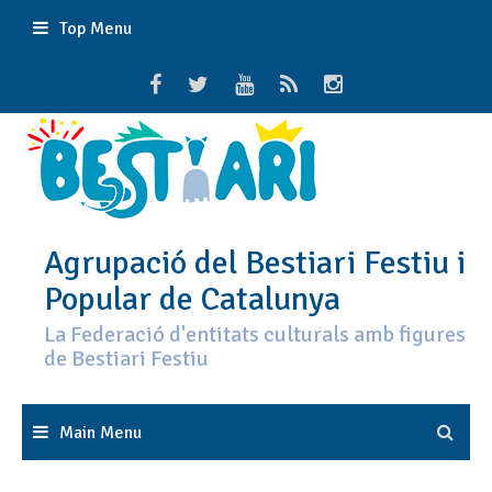
Skip
Top Menu
to
content
Agrupació del Bestiari Festiu i
Popular de Catalunya
La Federació d'entitats culturals amb figures
de Bestiari Festiu
Main Menu