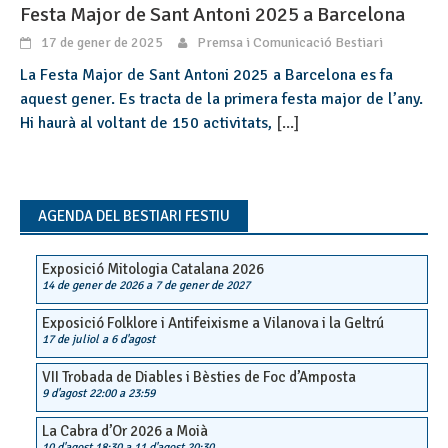
Festa Major de Sant Antoni 2025 a Barcelona
17 de gener de 2025
Premsa i Comunicació Bestiari
La Festa Major de Sant Antoni 2025 a Barcelona es fa
aquest gener. Es tracta de la primera festa major de l’any.
Hi haurà al voltant de 150 activitats,
[...]
AGENDA DEL BESTIARI FESTIU
Exposició Mitologia Catalana 2026
14 de gener de 2026
a
7 de gener de 2027
Exposició Folklore i Antifeixisme a Vilanova i la Geltrú
17 de juliol
a
6 d'agost
VII Trobada de Diables i Bèsties de Foc d’Amposta
9 d'agost 22:00
a
23:59
La Cabra d’Or 2026 a Moià
10 d'agost 18:30
a
11 d'agost 20:30