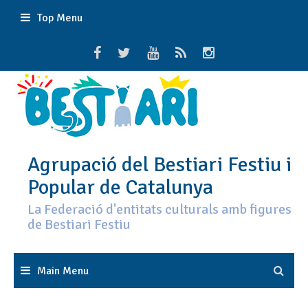
Skip
Top Menu
to
content
Agrupació del Bestiari Festiu i
Popular de Catalunya
La Federació d'entitats culturals amb figures
de Bestiari Festiu
Main Menu