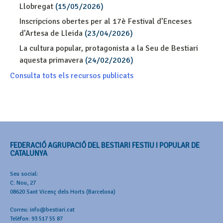
Llobregat
(15/05/2026)
Inscripcions obertes per al 17è Festival d’Enceses
d’Artesa de Lleida
(23/04/2026)
La cultura popular, protagonista a la Seu de Bestiari
aquesta primavera
(24/02/2026)
Consulta tots els recursos publicats
FEDERACIÓ AGRUPACIÓ DEL BESTIARI FESTIU I POPULAR DE
CATALUNYA
Seu social:
C. Nou, 27
08620 Sant Vicenç dels Horts (Barcelona)
Correu: info@bestiari.cat
Telèfon: 93 517 55 87