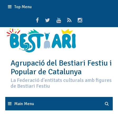
Skip
Top Menu
to
content
Agrupació del Bestiari Festiu i
Popular de Catalunya
La Federació d'entitats culturals amb figures
de Bestiari Festiu
Main Menu