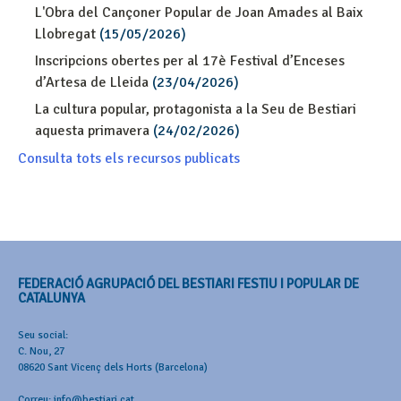
L'Obra del Cançoner Popular de Joan Amades al Baix
Llobregat
(15/05/2026)
Inscripcions obertes per al 17è Festival d’Enceses
d’Artesa de Lleida
(23/04/2026)
La cultura popular, protagonista a la Seu de Bestiari
aquesta primavera
(24/02/2026)
Consulta tots els recursos publicats
FEDERACIÓ AGRUPACIÓ DEL BESTIARI FESTIU I POPULAR DE
CATALUNYA
Seu social:
C. Nou, 27
08620 Sant Vicenç dels Horts (Barcelona)
Correu: info@bestiari.cat