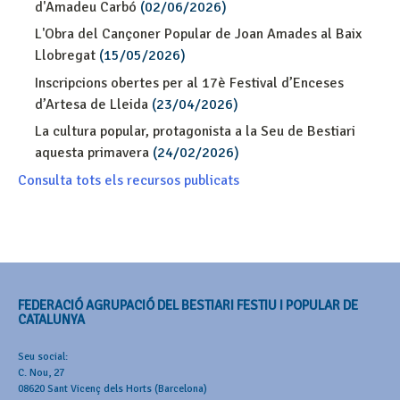
d'Amadeu Carbó
(02/06/2026)
L'Obra del Cançoner Popular de Joan Amades al Baix
Llobregat
(15/05/2026)
Inscripcions obertes per al 17è Festival d’Enceses
d’Artesa de Lleida
(23/04/2026)
La cultura popular, protagonista a la Seu de Bestiari
aquesta primavera
(24/02/2026)
Consulta tots els recursos publicats
FEDERACIÓ AGRUPACIÓ DEL BESTIARI FESTIU I POPULAR DE
CATALUNYA
Seu social:
C. Nou, 27
08620 Sant Vicenç dels Horts (Barcelona)