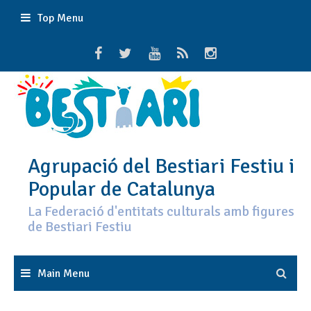
Skip
Top Menu
to
content
Agrupació del Bestiari Festiu i
Popular de Catalunya
La Federació d'entitats culturals amb figures
de Bestiari Festiu
Main Menu