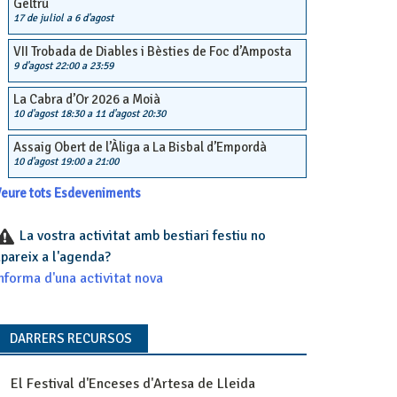
Geltrú
17 de juliol
a
6 d'agost
VII Trobada de Diables i Bèsties de Foc d’Amposta
9 d'agost 22:00
a
23:59
La Cabra d’Or 2026 a Moià
10 d'agost 18:30
a
11 d'agost 20:30
Assaig Obert de l’Àliga a La Bisbal d’Empordà
10 d'agost 19:00
a
21:00
eure tots Esdeveniments
La vostra activitat amb bestiari festiu no
pareix a l'agenda?
nforma d'una activitat nova
DARRERS RECURSOS
El Festival d'Enceses d'Artesa de Lleida