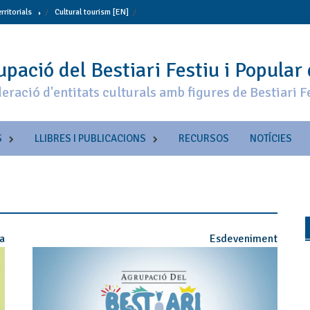
erritorials
Cultural tourism [EN]
pació del Bestiari Festiu i Popular
eració d'entitats culturals amb figures de Bestiari F
S
LLIBRES I PUBLICACIONS
RECURSOS
NOTÍCIES
ia
Esdeveniment