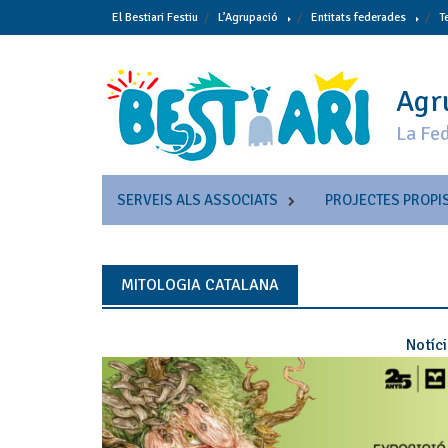
Skip
El Bestiari Festiu
L’Agrupació
Entitats federades
T
to
content
Agru
La Fed
SERVEIS ALS ASSOCIATS
PROJECTES PROPI
MITOLOGIA CATALANA
Notíc