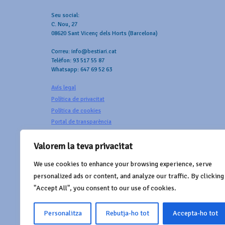
Seu social:
C. Nou, 27
08620 Sant Vicenç dels Horts (Barcelona)
Correu: info@bestiari.cat
Telèfon: 93 517 55 87
Whatsapp: 647 69 52 63
Avís legal
Política de privacitat
Política de cookies
Portal de transparència
Valorem la teva privacitat
We use cookies to enhance your browsing experience, serve
AMB EL SUPORT DE
personalized ads or content, and analyze our traffic. By clicking
"Accept All", you consent to our use of cookies.
Personalitza
Rebutja-ho tot
Accepta-ho tot