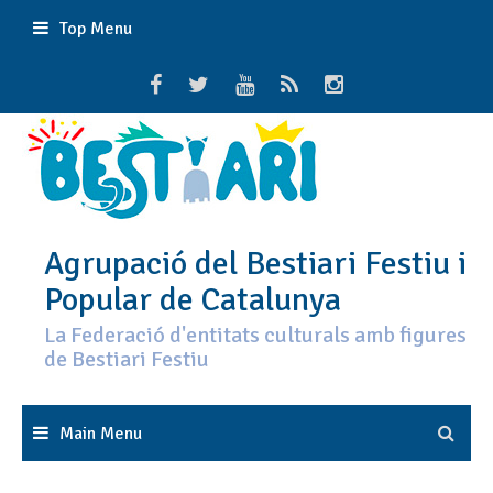
Skip
Top Menu
to
content
Agrupació del Bestiari Festiu i
Popular de Catalunya
La Federació d'entitats culturals amb figures
de Bestiari Festiu
Main Menu