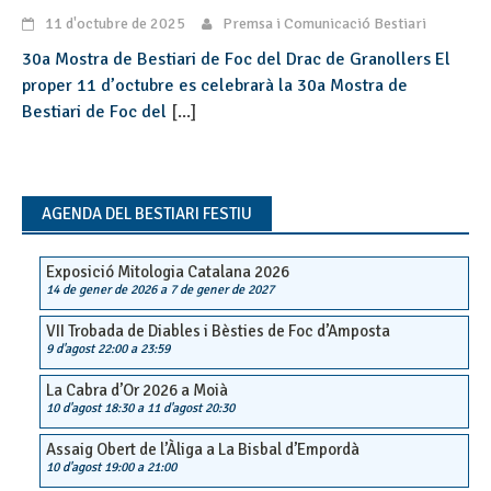
11 d'octubre de 2025
Premsa i Comunicació Bestiari
30a Mostra de Bestiari de Foc del Drac de Granollers El
proper 11 d’octubre es celebrarà la 30a Mostra de
Bestiari de Foc del
[...]
AGENDA DEL BESTIARI FESTIU
Exposició Mitologia Catalana 2026
14 de gener de 2026
a
7 de gener de 2027
VII Trobada de Diables i Bèsties de Foc d’Amposta
9 d'agost 22:00
a
23:59
La Cabra d’Or 2026 a Moià
10 d'agost 18:30
a
11 d'agost 20:30
Assaig Obert de l’Àliga a La Bisbal d’Empordà
10 d'agost 19:00
a
21:00