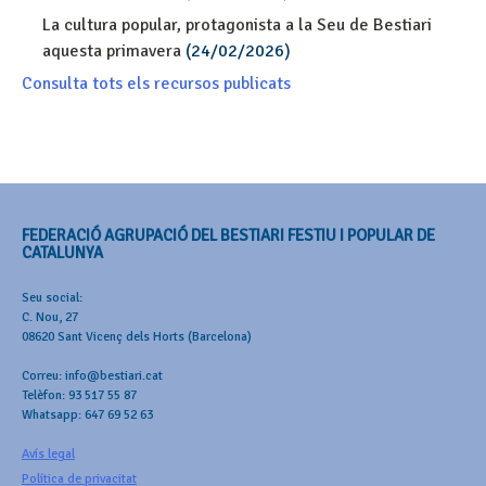
La cultura popular, protagonista a la Seu de Bestiari
aquesta primavera
(24/02/2026)
Consulta tots els recursos publicats
FEDERACIÓ AGRUPACIÓ DEL BESTIARI FESTIU I POPULAR DE
CATALUNYA
Seu social:
C. Nou, 27
08620 Sant Vicenç dels Horts (Barcelona)
Correu: info@bestiari.cat
Telèfon: 93 517 55 87
Whatsapp: 647 69 52 63
Avís legal
Política de privacitat