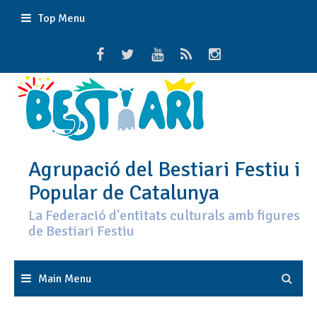
Skip
Top Menu
to
content
Agrupació del Bestiari Festiu i
Popular de Catalunya
La Federació d'entitats culturals amb figures
de Bestiari Festiu
Main Menu