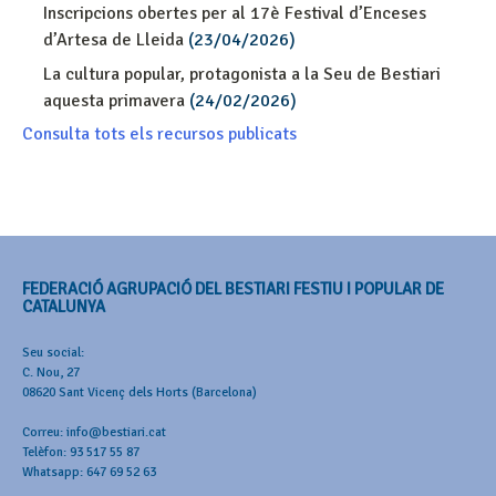
Inscripcions obertes per al 17è Festival d’Enceses
d’Artesa de Lleida
(23/04/2026)
La cultura popular, protagonista a la Seu de Bestiari
aquesta primavera
(24/02/2026)
Consulta tots els recursos publicats
FEDERACIÓ AGRUPACIÓ DEL BESTIARI FESTIU I POPULAR DE
CATALUNYA
Seu social:
C. Nou, 27
08620 Sant Vicenç dels Horts (Barcelona)
Correu: info@bestiari.cat
Telèfon: 93 517 55 87
Whatsapp: 647 69 52 63