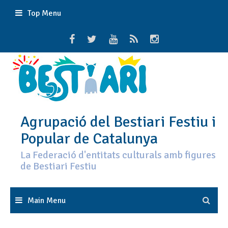
Skip
Top Menu
to
content
Agrupació del Bestiari Festiu i
Popular de Catalunya
La Federació d'entitats culturals amb figures
de Bestiari Festiu
Main Menu