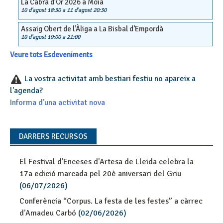
La Cabra d’Or 2026 a Moià
10 d'agost 18:30
a
11 d'agost 20:30
Assaig Obert de l’Àliga a La Bisbal d’Empordà
10 d'agost 19:00
a
21:00
Veure tots Esdeveniments
La vostra activitat amb bestiari festiu no apareix a
l'agenda?
Informa d'una activitat nova
DARRERS RECURSOS
El Festival d'Enceses d'Artesa de Lleida celebra la
17a edició marcada pel 20è aniversari del Griu
(06/07/2026)
Conferència “Corpus. La festa de les festes” a càrrec
d'Amadeu Carbó
(02/06/2026)