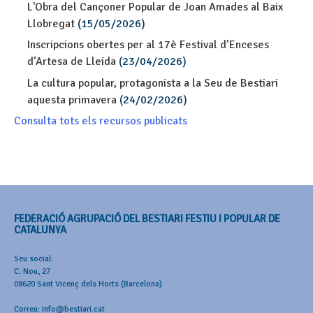
L'Obra del Cançoner Popular de Joan Amades al Baix
Llobregat
(15/05/2026)
Inscripcions obertes per al 17è Festival d’Enceses
d’Artesa de Lleida
(23/04/2026)
La cultura popular, protagonista a la Seu de Bestiari
aquesta primavera
(24/02/2026)
Consulta tots els recursos publicats
FEDERACIÓ AGRUPACIÓ DEL BESTIARI FESTIU I POPULAR DE
CATALUNYA
Seu social:
C. Nou, 27
08620 Sant Vicenç dels Horts (Barcelona)
Correu: info@bestiari.cat