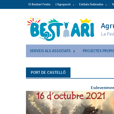
Skip
El Bestiari Festiu
L’Agrupació
Entitats federades
T
to
content
Agru
La Fed
SERVEIS ALS ASSOCIATS
PROJECTES PROPI
PORT DE CASTELLÓ
Esdevenimen