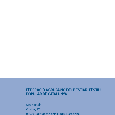
FEDERACIÓ AGRUPACIÓ DEL BESTIARI FESTIU I
POPULAR DE CATALUNYA
Seu social:
C. Nou, 27
08620 Sant Vicenç dels Horts (Barcelona)