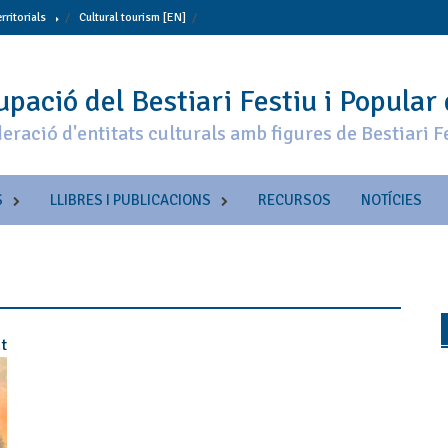
erritorials
Cultural tourism [EN]
pació del Bestiari Festiu i Popular
eració d'entitats culturals amb figures de Bestiari F
S
LLIBRES I PUBLICACIONS
RECURSOS
NOTÍCIES
t