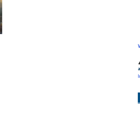
V
a
I