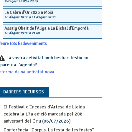
9 d'agost 22:00
a
23:59
La Cabra d’Or 2026 a Moià
10 d'agost 18:30
a
11 d'agost 20:30
Assaig Obert de l’Àliga a La Bisbal d’Empordà
10 d'agost 19:00
a
21:00
eure tots Esdeveniments
La vostra activitat amb bestiari festiu no
pareix a l'agenda?
nforma d'una activitat nova
DARRERS RECURSOS
El Festival d'Enceses d'Artesa de Lleida
celebra la 17a edició marcada pel 20è
aniversari del Griu
(06/07/2026)
Conferència “Corpus. La festa de les festes”