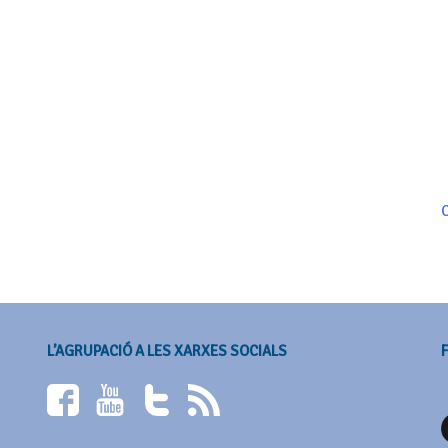
C
L’AGRUPACIÓ A LES XARXES SOCIALS