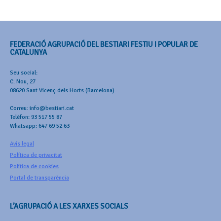
FEDERACIÓ AGRUPACIÓ DEL BESTIARI FESTIU I POPULAR DE
CATALUNYA
Seu social:
C. Nou, 27
08620 Sant Vicenç dels Horts (Barcelona)
Correu: info@bestiari.cat
Telèfon: 93 517 55 87
Whatsapp: 647 69 52 63
Avís legal
Política de privacitat
Política de cookies
Portal de transparència
L’AGRUPACIÓ A LES XARXES SOCIALS