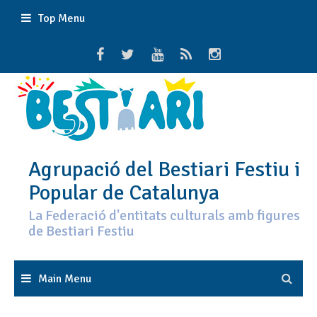
Skip
Top Menu
to
content
Agrupació del Bestiari Festiu i
Popular de Catalunya
La Federació d'entitats culturals amb figures
de Bestiari Festiu
Main Menu