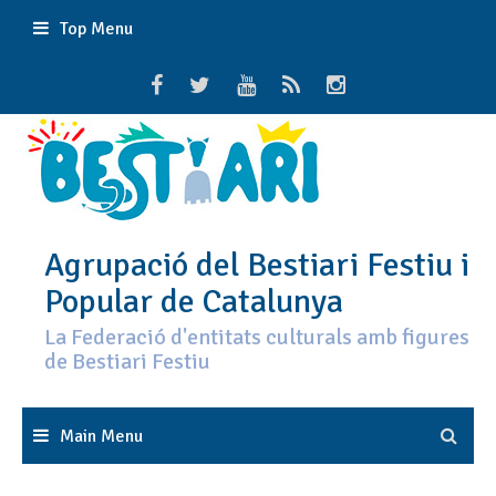
Skip
Top Menu
to
content
Agrupació del Bestiari Festiu i
Popular de Catalunya
La Federació d'entitats culturals amb figures
de Bestiari Festiu
Main Menu