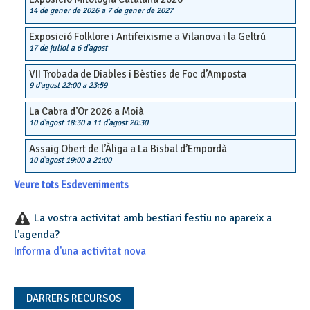
14 de gener de 2026
a
7 de gener de 2027
Exposició Folklore i Antifeixisme a Vilanova i la Geltrú
17 de juliol
a
6 d'agost
VII Trobada de Diables i Bèsties de Foc d’Amposta
9 d'agost 22:00
a
23:59
La Cabra d’Or 2026 a Moià
10 d'agost 18:30
a
11 d'agost 20:30
Assaig Obert de l’Àliga a La Bisbal d’Empordà
10 d'agost 19:00
a
21:00
Veure tots Esdeveniments
La vostra activitat amb bestiari festiu no apareix a
l'agenda?
Informa d'una activitat nova
DARRERS RECURSOS