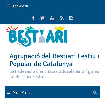
Skip
Top Menu
to
content
Agrupació del Bestiari Festiu i
Popular de Catalunya
La Federació d'entitats culturals amb figures
de Bestiari Festiu
Main Menu