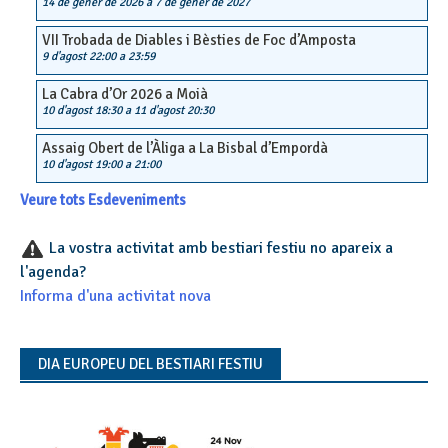
14 de gener de 2026
a
7 de gener de 2027
VII Trobada de Diables i Bèsties de Foc d’Amposta
9 d'agost 22:00
a
23:59
La Cabra d’Or 2026 a Moià
10 d'agost 18:30
a
11 d'agost 20:30
Assaig Obert de l’Àliga a La Bisbal d’Empordà
10 d'agost 19:00
a
21:00
Veure tots Esdeveniments
La vostra activitat amb bestiari festiu no apareix a
l'agenda?
Informa d'una activitat nova
DIA EUROPEU DEL BESTIARI FESTIU