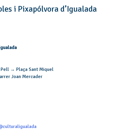
bles i Pixapólvora d’Igualada
’Igualada
 Pell → Plaça Sant Miquel
arrer Joan Mercader
@culturaligualada