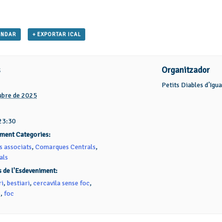
ENDAR
+ EXPORTAR ICAL
s
Organitzador
Petits Diables d’Igu
ubre de 2025
23:30
ment Categories:
s associats
,
Comarques Centrals
,
als
s de l'Esdeveniment:
ri
,
bestiari
,
cercavila sense foc
,
c
,
foc