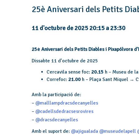
25è Aniversari dels Petits Dia
11 d'octubre de 2025 20:15
a
23:30
25è Aniversari dels Petits Diables i Pixapólvora d
Dissabte 11 d’octubre de 2025
Cercavila sense foc:
20.15
h – Museu de la
Correfoc:
21.00
h – Plaça Sant Miquel → C
Amb la participació de:
–
@malllampdracsdecanyelles
–
@cadellsdedracsesrovires
–
@dracsdecanyelles
Amb el suport de:
@ajigualada
@museudelapell