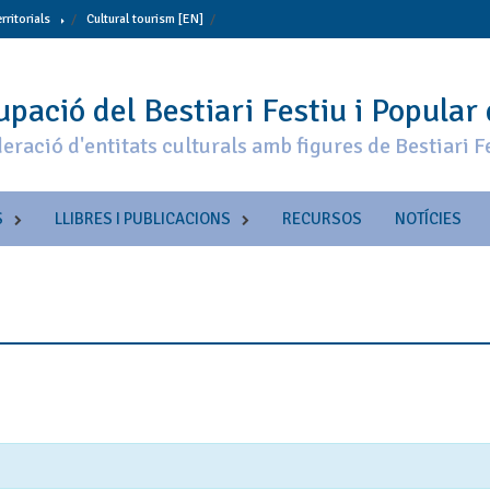
erritorials
Cultural tourism [EN]
pació del Bestiari Festiu i Popular
eració d'entitats culturals amb figures de Bestiari F
S
LLIBRES I PUBLICACIONS
RECURSOS
NOTÍCIES