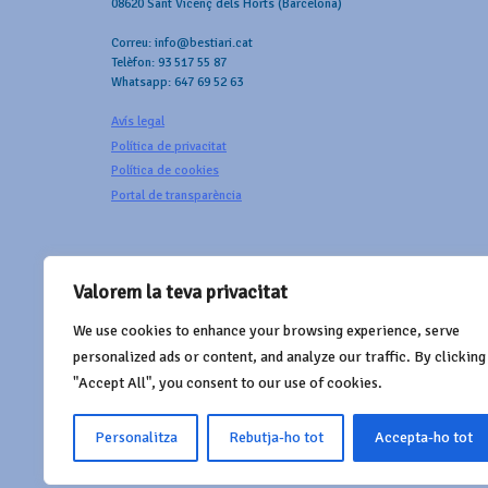
08620 Sant Vicenç dels Horts (Barcelona)
Correu: info@bestiari.cat
Telèfon: 93 517 55 87
Whatsapp: 647 69 52 63
Avís legal
Política de privacitat
Política de cookies
Portal de transparència
Valorem la teva privacitat
We use cookies to enhance your browsing experience, serve
AMB EL SUPORT DE
personalized ads or content, and analyze our traffic. By clicking
"Accept All", you consent to our use of cookies.
Personalitza
Rebutja-ho tot
Accepta-ho tot