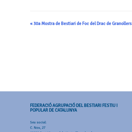
Navegació
«
30a Mostra de Bestiari de Foc del Drac de Granollers
d'Esdeveniment
FEDERACIÓ AGRUPACIÓ DEL BESTIARI FESTIU I
POPULAR DE CATALUNYA
Seu social:
C. Nou, 27