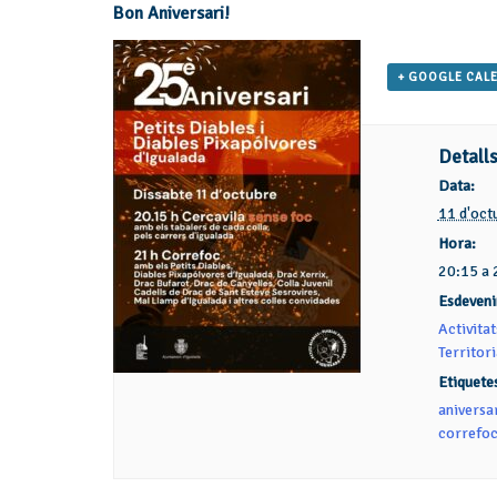
Bon Aniversari!
+ GOOGLE CAL
Detall
Data:
11 d'oct
Hora:
20:15 a 
Esdeveni
Activitat
Territori
Etiquete
aniversa
correfo