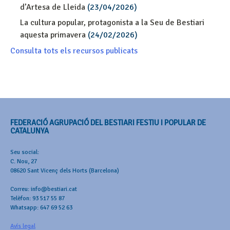
d’Artesa de Lleida
(23/04/2026)
La cultura popular, protagonista a la Seu de Bestiari
aquesta primavera
(24/02/2026)
Consulta tots els recursos publicats
FEDERACIÓ AGRUPACIÓ DEL BESTIARI FESTIU I POPULAR DE
CATALUNYA
Seu social:
C. Nou, 27
08620 Sant Vicenç dels Horts (Barcelona)
Correu: info@bestiari.cat
Telèfon: 93 517 55 87
Whatsapp: 647 69 52 63
Avís legal