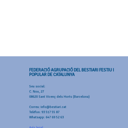
FEDERACIÓ AGRUPACIÓ DEL BESTIARI FESTIU I
POPULAR DE CATALUNYA
Seu social:
C. Nou, 27
08620 Sant Vicenç dels Horts (Barcelona)
Correu: info@bestiari.cat
Telèfon: 93 517 55 87
Whatsapp: 647 69 52 63
Avís legal