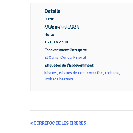
Detalls
Data:
25 de maig de 2024
Hora:
13:00 a 23:00
Esdeveniment Category:
El Camp-Conca-Priorat
Etiquetes de l'Esdeveniment:
bèsties
,
Bèsties de Foc
,
correfoc
,
trobada
,
Trobada bestiari
Navegació
«
CORREFOC DE LES CIRERES
d'Esdeveniment