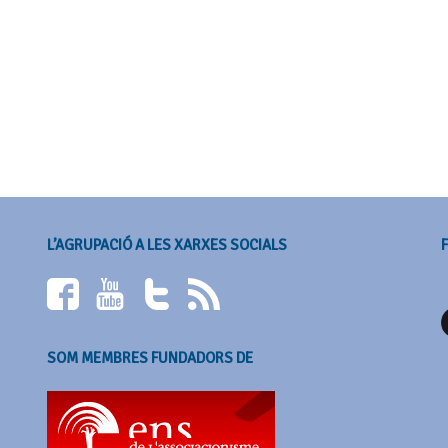
L’AGRUPACIÓ A LES XARXES SOCIALS
SOM MEMBRES FUNDADORS DE