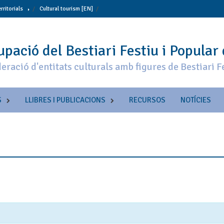
erritorials
Cultural tourism [EN]
pació del Bestiari Festiu i Popular
eració d'entitats culturals amb figures de Bestiari F
S
LLIBRES I PUBLICACIONS
RECURSOS
NOTÍCIES