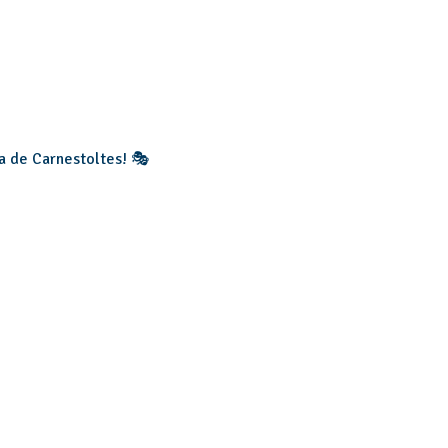
da de Carnestoltes! 🎭