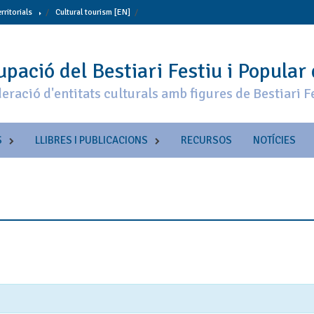
erritorials
Cultural tourism [EN]
pació del Bestiari Festiu i Popular
eració d'entitats culturals amb figures de Bestiari F
S
LLIBRES I PUBLICACIONS
RECURSOS
NOTÍCIES