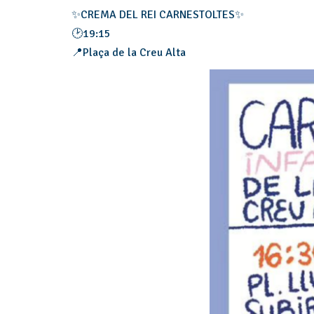
✨CREMA DEL REI CARNESTOLTES✨
🕑19:15
📍Plaça de la Creu Alta