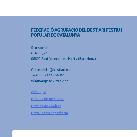
FEDERACIÓ AGRUPACIÓ DEL BESTIARI FESTIU I
POPULAR DE CATALUNYA
Seu social:
C. Nou, 27
08620 Sant Vicenç dels Horts (Barcelona)
Correu: info@bestiari.cat
Telèfon: 93 517 55 87
Whatsapp: 647 69 52 63
Avís legal
Política de privacitat
Política de cookies
Portal de transparència