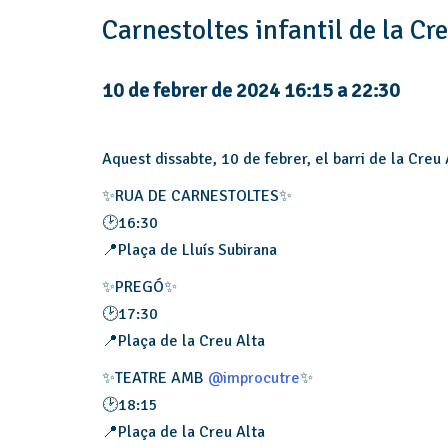
Carnestoltes infantil de la Cr
10 de febrer de 2024 16:15
a
22:30
Aquest dissabte, 10 de febrer, el barri de la Creu 
✨RUA DE CARNESTOLTES✨
🕑16:30
📍Plaça de Lluís Subirana
✨PREGÓ✨
🕑17:30
📍Plaça de la Creu Alta
✨TEATRE AMB
@improcutre
✨
🕑18:15
📍Plaça de la Creu Alta