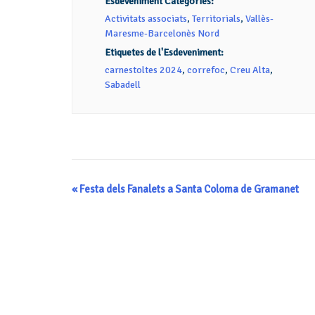
Esdeveniment Categories:
Activitats associats
,
Territorials
,
Vallès-
Maresme-Barcelonès Nord
Etiquetes de l'Esdeveniment:
carnestoltes 2024
,
correfoc
,
Creu Alta
,
Sabadell
Navegació
«
Festa dels Fanalets a Santa Coloma de Gramanet
d'Esdeveniment