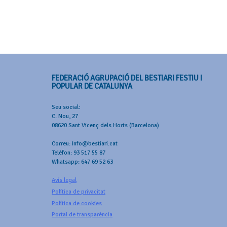
FEDERACIÓ AGRUPACIÓ DEL BESTIARI FESTIU I
POPULAR DE CATALUNYA
Seu social:
C. Nou, 27
08620 Sant Vicenç dels Horts (Barcelona)
Correu: info@bestiari.cat
Telèfon: 93 517 55 87
Whatsapp: 647 69 52 63
Avís legal
Política de privacitat
Política de cookies
Portal de transparència