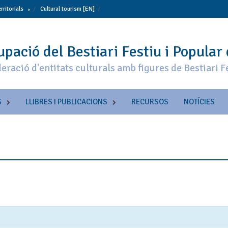
erritorials
Cultural tourism [EN]
pació del Bestiari Festiu i Popular
eració d'entitats culturals amb figures de Bestiari F
S
LLIBRES I PUBLICACIONS
RECURSOS
NOTÍCIES