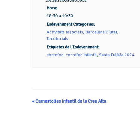
Hora:
18:30 a 19:30
Esdeveniment Categories:
Activitats associats
,
Barcelona Ciutat
,
Territorials
Etiquetes de l'Esdeveniment:
correfoc
,
correfoc infantil
,
Santa Eulàlia 2024
Navegació
«
Carnestoltes infantil de la Creu Alta
d'Esdeveniment