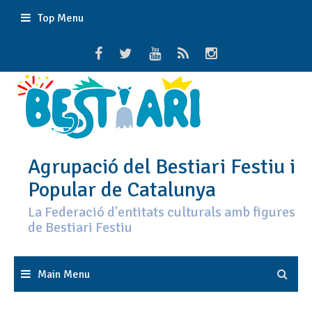
Skip
Top Menu
to
content
Agrupació del Bestiari Festiu i
Popular de Catalunya
La Federació d'entitats culturals amb figures
de Bestiari Festiu
Main Menu