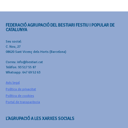
FEDERACIÓ AGRUPACIÓ DEL BESTIARI FESTIU I POPULAR DE
CATALUNYA
Seu social:
C. Nou, 27
08620 Sant Vicenç dels Horts (Barcelona)
Correu: info@bestiari.cat
Telèfon: 93 517 55 87
Whatsapp: 647 69 52 63
Avís legal
Política de privacitat
Política de cookies
Portal de transparència
L’AGRUPACIÓ A LES XARXES SOCIALS