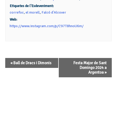
Etiquetes de l'Esdeveniment:
correfoc
,
el morell
,
Falcó d'Alcover
Web:
https://www.instagram.com/p/C97T8hnoU6m/
Navegació
«
Ball de Dracs i Dimonis
Festa Major de Sant
d'Esdeveniment
Domingo 2024 a
Argentoa
»