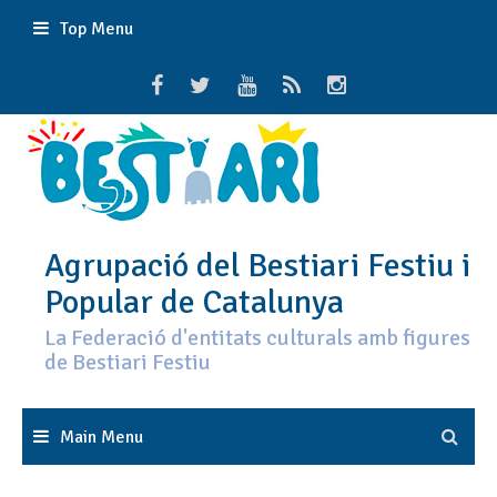
Skip
Top Menu
to
content
Agrupació del Bestiari Festiu i
Popular de Catalunya
La Federació d'entitats culturals amb figures
de Bestiari Festiu
Main Menu