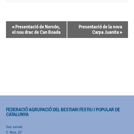
Navegació
«
Presentació de Nervón,
Presentació de la nova
d'Esdeveniment
el nou drac de Can Boada
Carpa Juanita
»
FEDERACIÓ AGRUPACIÓ DEL BESTIARI FESTIU I POPULAR DE
CATALUNYA
Seu social:
C. Nou, 27