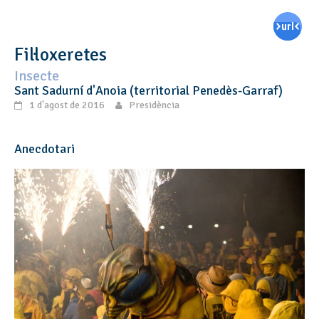
Fil·loxeretes
Insecte
Sant Sadurní d'Anoia (territorial Penedès-Garraf)
1 d'agost de 2016
Presidència
Anecdotari