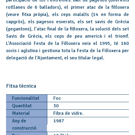
participació de tot l’entremès: ball de pagesos (diferents
rotllanes de 6 balladors), el primer atac de la fil·loxera
(veure fitxa pròpia), els ceps malalts (14 en forma de
capgròs), els pagesos esverats, els set savis de Grècia
(gegantons), l’atac final de la fil·loxera, la solució dels set
Savis de Grècia, els ceps de peu americà i el triomf.
L’Associació Festa de la Fil·loxera neix el 1995, té 160
socis i aglutina i gestiona tota la Festa de la Fil·loxera per
delegació de l’Ajuntament, el seu titular legal.
Fitxa tècnica
Funcionalitat
Foc
Quantitat
30
Material
Fibra de vidre.
Any de
1987
construcció