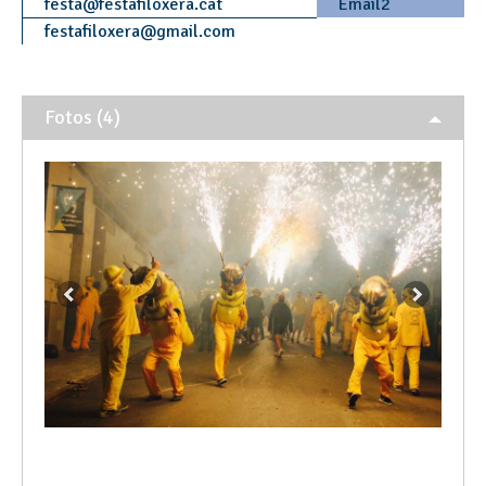
festa
@
festafiloxera.cat
Email2
festafiloxera
@
gmail.com
Fotos (4)