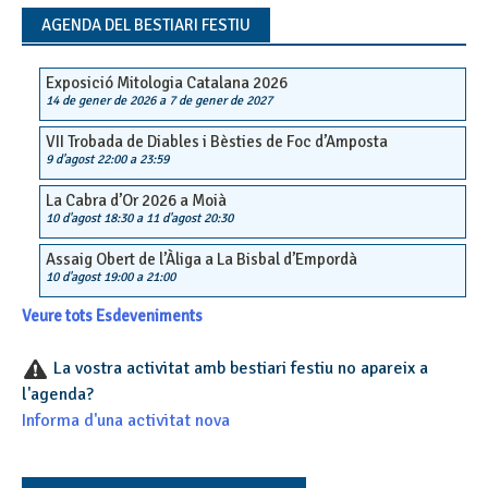
navigation
AGENDA DEL BESTIARI FESTIU
Exposició Mitologia Catalana 2026
14 de gener de 2026
a
7 de gener de 2027
VII Trobada de Diables i Bèsties de Foc d’Amposta
9 d'agost 22:00
a
23:59
La Cabra d’Or 2026 a Moià
10 d'agost 18:30
a
11 d'agost 20:30
Assaig Obert de l’Àliga a La Bisbal d’Empordà
10 d'agost 19:00
a
21:00
Veure tots Esdeveniments
La vostra activitat amb bestiari festiu no apareix a
l'agenda?
Informa d'una activitat nova