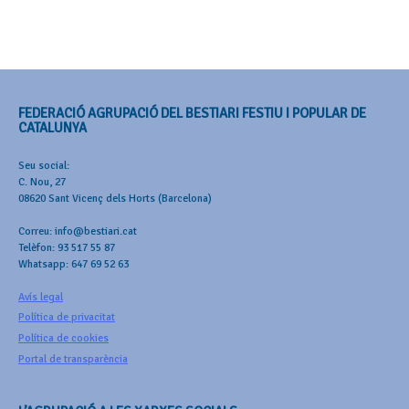
FEDERACIÓ AGRUPACIÓ DEL BESTIARI FESTIU I POPULAR DE
CATALUNYA
Seu social:
C. Nou, 27
08620 Sant Vicenç dels Horts (Barcelona)
Correu: info@bestiari.cat
Telèfon: 93 517 55 87
Whatsapp: 647 69 52 63
Avís legal
Política de privacitat
Política de cookies
Portal de transparència