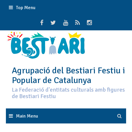
Skip
Top Menu
to
content
Agrupació del Bestiari Festiu i
Popular de Catalunya
La Federació d'entitats culturals amb figures
de Bestiari Festiu
Main Menu