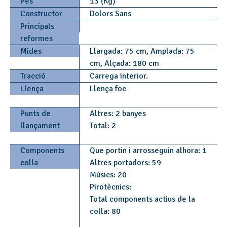
Pes
13 (Kg)
Constructor
Dolors Sans
Principals
reformes
Mides
Llargada: 75 cm, Amplada: 75
cm, Alçada: 180 cm
Tracció
Carrega interior.
Llença
Llença foc
Punts de
Altres: 2 banyes
llançament
Total: 2
Components
Que portin i arrosseguin alhora: 1
colla
Altres portadors: 59
Músics: 20
Pirotècnics:
Total components actius de la
colla: 80