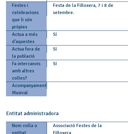
Festes i
Festa de la Fil·loxera, 7 i 8 de
celebracions
setembre.
que li són
pròpies
Actua a més
Sí
d'aquestes
Actua fora de
Sí
la població
Fa intercanvis
Sí
amb altres
colles?
Acompanyament
Musical
Entitat administradora
Nom colla o
Associació Festes de la
entitat
Fil·loxera