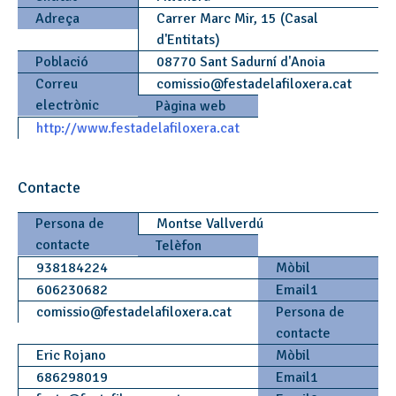
Adreça
Carrer Marc Mir, 15 (Casal
d'Entitats)
Població
08770 Sant Sadurní d'Anoia
Correu
comissio
@
festadelafiloxera.cat
electrònic
Pàgina web
http://www.festadelafiloxera.cat
Contacte
Persona de
Montse Vallverdú
contacte
Telèfon
938184224
Mòbil
606230682
Email1
comissio
@
festadelafiloxera.cat
Persona de
contacte
Eric Rojano
Mòbil
686298019
Email1