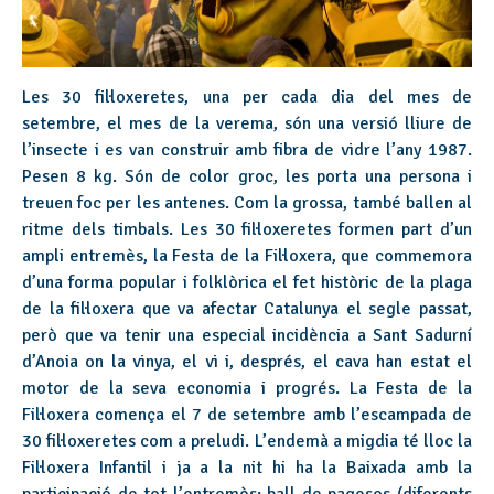
Les 30 fil·loxeretes, una per cada dia del mes de
setembre, el mes de la verema, són una versió lliure de
l’insecte i es van construir amb fibra de vidre l’any 1987.
Pesen 8 kg. Són de color groc, les porta una persona i
treuen foc per les antenes. Com la grossa, també ballen al
ritme dels timbals. Les 30 fil·loxeretes formen part d’un
ampli entremès, la Festa de la Fil·loxera, que commemora
d’una forma popular i folklòrica el fet històric de la plaga
de la fil·loxera que va afectar Catalunya el segle passat,
però que va tenir una especial incidència a Sant Sadurní
d’Anoia on la vinya, el vi i, després, el cava han estat el
motor de la seva economia i progrés. La Festa de la
Fil·loxera comença el 7 de setembre amb l’escampada de
30 fil·loxeretes com a preludi. L’endemà a migdia té lloc la
Fil·loxera Infantil i ja a la nit hi ha la Baixada amb la