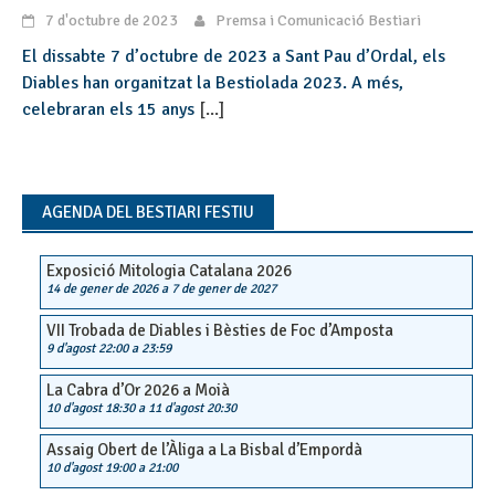
7 d'octubre de 2023
Premsa i Comunicació Bestiari
El dissabte 7 d’octubre de 2023 a Sant Pau d’Ordal, els
Diables han organitzat la Bestiolada 2023. A més,
celebraran els 15 anys
[...]
AGENDA DEL BESTIARI FESTIU
Exposició Mitologia Catalana 2026
14 de gener de 2026
a
7 de gener de 2027
VII Trobada de Diables i Bèsties de Foc d’Amposta
9 d'agost 22:00
a
23:59
La Cabra d’Or 2026 a Moià
10 d'agost 18:30
a
11 d'agost 20:30
Assaig Obert de l’Àliga a La Bisbal d’Empordà
10 d'agost 19:00
a
21:00