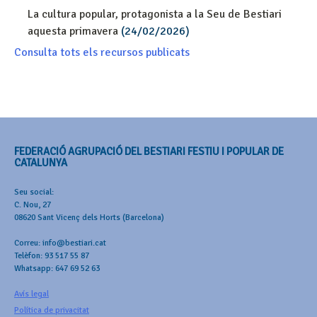
La cultura popular, protagonista a la Seu de Bestiari
aquesta primavera
(24/02/2026)
Consulta tots els recursos publicats
FEDERACIÓ AGRUPACIÓ DEL BESTIARI FESTIU I POPULAR DE
CATALUNYA
Seu social:
C. Nou, 27
08620 Sant Vicenç dels Horts (Barcelona)
Correu: info@bestiari.cat
Telèfon: 93 517 55 87
Whatsapp: 647 69 52 63
Avís legal
Política de privacitat