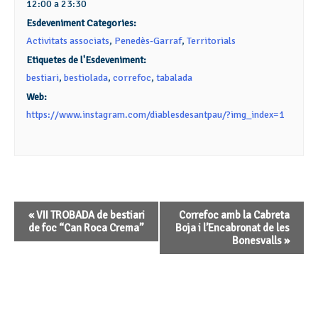
12:00 a 23:30
Esdeveniment Categories:
Activitats associats
,
Penedès-Garraf
,
Territorials
Etiquetes de l'Esdeveniment:
bestiari
,
bestiolada
,
correfoc
,
tabalada
Web:
https://www.instagram.com/diablesdesantpau/?img_index=1
Navegació
«
VII TROBADA de bestiari
Correfoc amb la Cabreta
d'Esdeveniment
de foc “Can Roca Crema”
Boja i l’Encabronat de les
Bonesvalls
»