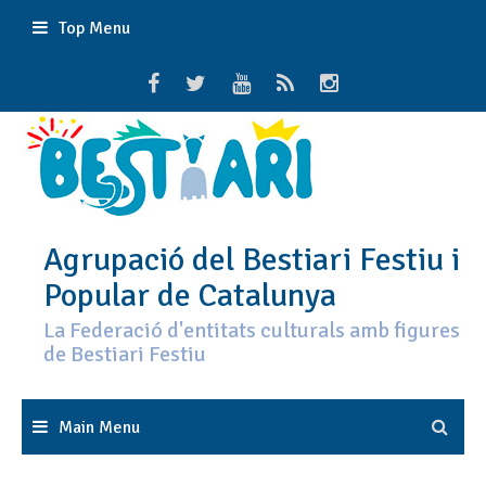
Skip
Top Menu
to
content
Agrupació del Bestiari Festiu i
Popular de Catalunya
La Federació d'entitats culturals amb figures
de Bestiari Festiu
Main Menu