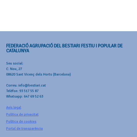
FEDERACIÓ AGRUPACIÓ DEL BESTIARI FESTIU I POPULAR DE
CATALUNYA
Seu social:
C. Nou, 27
08620 Sant Vicenç dels Horts (Barcelona)
Correu: info@bestiari.cat
Telèfon: 93 517 55 87
Whatsapp: 647 69 52 63
Avís legal
Política de privacitat
Política de cookies
Portal de transparència