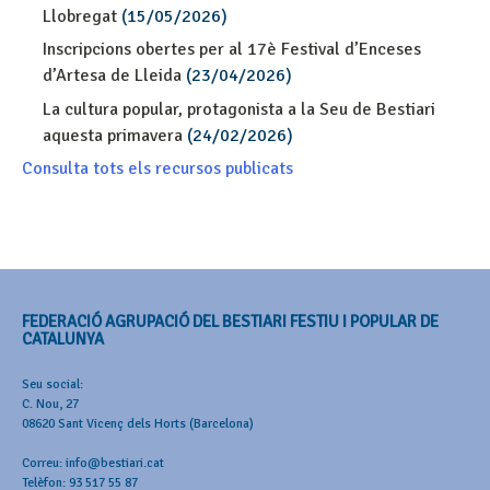
Llobregat
(15/05/2026)
Inscripcions obertes per al 17è Festival d’Enceses
d’Artesa de Lleida
(23/04/2026)
La cultura popular, protagonista a la Seu de Bestiari
aquesta primavera
(24/02/2026)
Consulta tots els recursos publicats
FEDERACIÓ AGRUPACIÓ DEL BESTIARI FESTIU I POPULAR DE
CATALUNYA
Seu social:
C. Nou, 27
08620 Sant Vicenç dels Horts (Barcelona)
Correu: info@bestiari.cat
Telèfon: 93 517 55 87