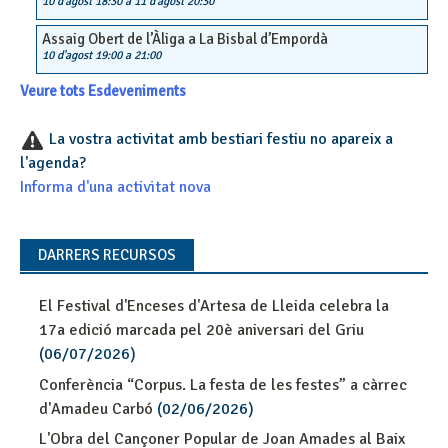
10 d'agost 18:30
a
11 d'agost 20:30
Assaig Obert de l’Àliga a La Bisbal d’Empordà
10 d'agost 19:00
a
21:00
Veure tots Esdeveniments
La vostra activitat amb bestiari festiu no apareix a
l'agenda?
Informa d'una activitat nova
DARRERS RECURSOS
El Festival d'Enceses d'Artesa de Lleida celebra la
17a edició marcada pel 20è aniversari del Griu
(06/07/2026)
Conferència “Corpus. La festa de les festes” a càrrec
d'Amadeu Carbó
(02/06/2026)
L'Obra del Cançoner Popular de Joan Amades al Baix