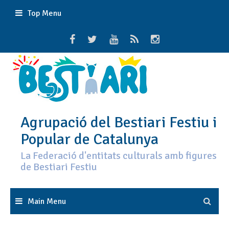
Skip
Top Menu
to
content
Agrupació del Bestiari Festiu i
Popular de Catalunya
La Federació d'entitats culturals amb figures
de Bestiari Festiu
Main Menu