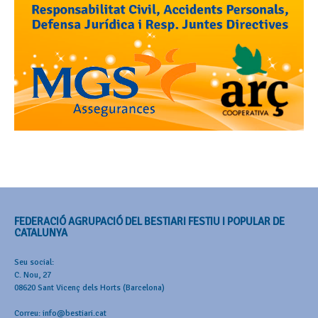
FEDERACIÓ AGRUPACIÓ DEL BESTIARI FESTIU I POPULAR DE
CATALUNYA
Seu social:
C. Nou, 27
08620 Sant Vicenç dels Horts (Barcelona)
Correu: info@bestiari.cat