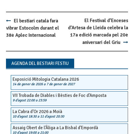
El Festival d’Enceses
El bestiari català farà
Post
d’Artesa de Lleida celebra la
vibrar Estocolm durant el
navigation
17a edició marcada pel 20è
38è Aplec Internacional
aniversari del Griu
AGENDA DEL BESTIARI FESTIU
Exposició Mitologia Catalana 2026
14 de gener de 2026
a
7 de gener de 2027
VII Trobada de Diables i Bèsties de Foc d’Amposta
9 d'agost 22:00
a
23:59
La Cabra d’Or 2026 a Moià
10 d'agost 18:30
a
11 d'agost 20:30
Assaig Obert de l’Àliga a La Bisbal d’Empordà
10 d'agost 19:00
a
21:00