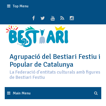
Skip
Top Menu
to
content
Agrupació del Bestiari Festiu i
Popular de Catalunya
La Federació d'entitats culturals amb figures
de Bestiari Festiu
Main Menu