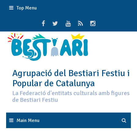
Skip
Top Menu
to
content
Agrupació del Bestiari Festiu i
Popular de Catalunya
La Federació d'entitats culturals amb figures
de Bestiari Festiu
Main Menu