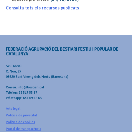
Consulta tots els recursos publicats
FEDERACIÓ AGRUPACIÓ DEL BESTIARI FESTIU I POPULAR DE
CATALUNYA
Seu social:
C. Nou, 27
08620 Sant Vicenç dels Horts (Barcelona)
Correu: info@bestiari.cat
Telèfon: 93 517 55 87
Whatsapp: 647 69 52 63
Avís legal
Política de privacitat
Política de cookies
Portal de transparència