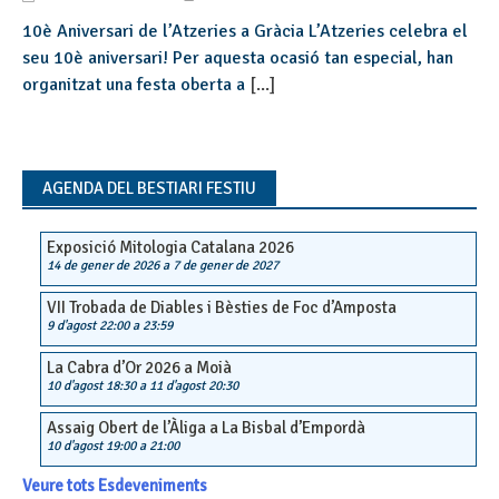
10è Aniversari de l’Atzeries a Gràcia L’Atzeries celebra el
seu 10è aniversari! Per aquesta ocasió tan especial, han
organitzat una festa oberta a
[...]
AGENDA DEL BESTIARI FESTIU
Exposició Mitologia Catalana 2026
14 de gener de 2026
a
7 de gener de 2027
VII Trobada de Diables i Bèsties de Foc d’Amposta
9 d'agost 22:00
a
23:59
La Cabra d’Or 2026 a Moià
10 d'agost 18:30
a
11 d'agost 20:30
Assaig Obert de l’Àliga a La Bisbal d’Empordà
10 d'agost 19:00
a
21:00
Veure tots Esdeveniments