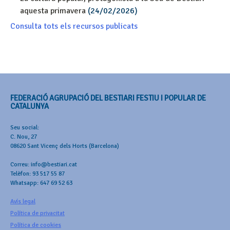
aquesta primavera
(24/02/2026)
Consulta tots els recursos publicats
FEDERACIÓ AGRUPACIÓ DEL BESTIARI FESTIU I POPULAR DE
CATALUNYA
Seu social:
C. Nou, 27
08620 Sant Vicenç dels Horts (Barcelona)
Correu: info@bestiari.cat
Telèfon: 93 517 55 87
Whatsapp: 647 69 52 63
Avís legal
Política de privacitat
Política de cookies