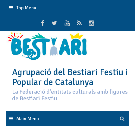
Skip
Top Menu
to
content
Agrupació del Bestiari Festiu i
Popular de Catalunya
La Federació d'entitats culturals amb figures
de Bestiari Festiu
Main Menu