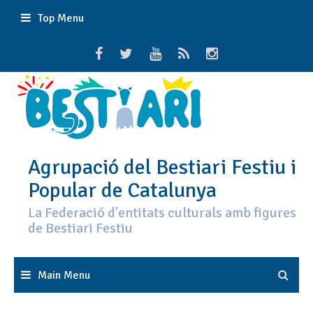
Skip
Top Menu
to
content
Agrupació del Bestiari Festiu i
Popular de Catalunya
La Federació d'entitats culturals amb figures
de Bestiari Festiu
Main Menu