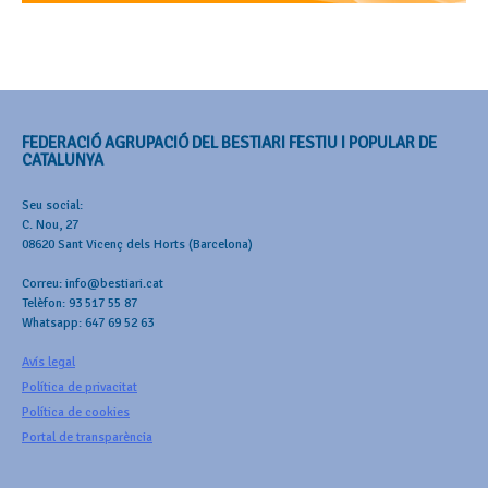
FEDERACIÓ AGRUPACIÓ DEL BESTIARI FESTIU I POPULAR DE
CATALUNYA
Seu social:
C. Nou, 27
08620 Sant Vicenç dels Horts (Barcelona)
Correu: info@bestiari.cat
Telèfon: 93 517 55 87
Whatsapp: 647 69 52 63
Avís legal
Política de privacitat
Política de cookies
Portal de transparència