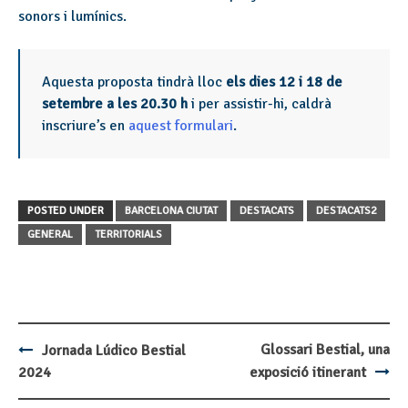
sonors i lumínics.
Aquesta proposta tindrà lloc
els dies 12 i 18 de
setembre a les 20.30 h
i per assistir-hi, caldrà
inscriure’s en
aquest formulari
.
POSTED UNDER
BARCELONA CIUTAT
DESTACATS
DESTACATS2
GENERAL
TERRITORIALS
Glossari Bestial, una
Jornada Lúdico Bestial
Post
2024
exposició itinerant
navigation