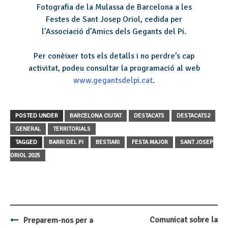
Fotografia de la Mulassa de Barcelona a les
Festes de Sant Josep Oriol, cedida per
l’Associació d’Amics dels Gegants del Pi.
Per conèixer tots els detalls i no perdre’s cap
activitat, podeu consultar la programació al web
www.gegantsdelpi.cat
.
POSTED UNDER
BARCELONA CIUTAT
DESTACATS
DESTACATS2
GENERAL
TERRITORIALS
TAGGED
BARRI DEL PI
BESTIARI
FESTA MAJOR
SANT JOSEP
ORIOL 2025
Comunicat sobre la
Preparem-nos per a