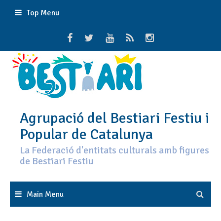
Skip
Top Menu
to
content
Agrupació del Bestiari Festiu i
Popular de Catalunya
La Federació d'entitats culturals amb figures
de Bestiari Festiu
Main Menu