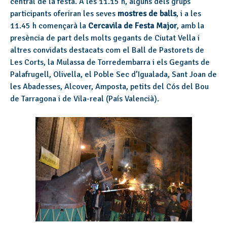
central de la festa. A les 11.15 h, alguns dels grups
participants oferiran les seves
mostres de balls
, i a les
11.45 h començarà la
Cercavila de Festa Major
, amb la
presència de part dels molts gegants de Ciutat Vella i
altres convidats destacats
com el Ball de Pastorets de
Les Corts, la Mulassa de Torredembarra i els Gegants de
Palafrugell, Olivella, el Poble Sec d’Igualada, Sant Joan de
les Abadesses, Alcover, Amposta, petits del Cós del Bou
de Tarragona i de Vila-real (País Valencià).