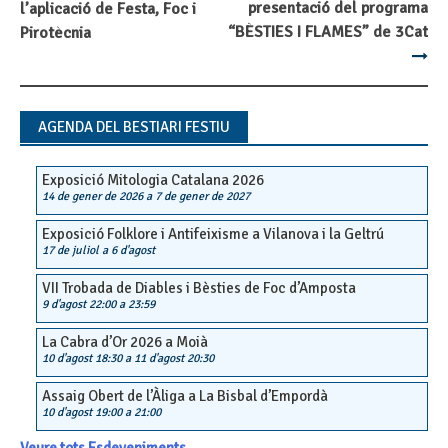
Post
presentació del programa
l’aplicació de Festa, Foc i
navigation
“BÈSTIES I FLAMES” de 3Cat
Pirotècnia
AGENDA DEL BESTIARI FESTIU
Exposició Mitologia Catalana 2026
14 de gener de 2026
a
7 de gener de 2027
Exposició Folklore i Antifeixisme a Vilanova i la Geltrú
17 de juliol
a
6 d'agost
VII Trobada de Diables i Bèsties de Foc d’Amposta
9 d'agost 22:00
a
23:59
La Cabra d’Or 2026 a Moià
10 d'agost 18:30
a
11 d'agost 20:30
Assaig Obert de l’Àliga a La Bisbal d’Empordà
10 d'agost 19:00
a
21:00