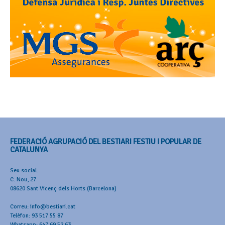
FEDERACIÓ AGRUPACIÓ DEL BESTIARI FESTIU I POPULAR DE
CATALUNYA
Seu social:
C. Nou, 27
08620 Sant Vicenç dels Horts (Barcelona)
Correu: info@bestiari.cat
Telèfon: 93 517 55 87
Whatsapp: 647 69 52 63