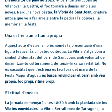
Dissabte 14 de juny de 2025
, al barri de Sant Joan de
Vilanova i la Geltrú, el foc tornarà a dansar amb ales
noves. Neix una nova bèstia:
la Víbria de Sant Joan
, criatura
mítica que ve a fer arrels entre la pedra i la pólvora, la
memòria i la festa.
Una estrena amb flama pròpia
Aquest acte d’estrena no és només la presentació d’una
figura festiva. És un batec col·lectiu. La Víbria s’alça com a
símbol d’identitat del barri de Sant Joan, amb voluntat de
dinamitzar-lo culturalment, de teixir-hi xarxa i vitalitat. No
és casualitat que l’estrena es faci fora del marc de la
Festa Major d’agost:
es busca reivindicar el barri amb veu
pròpia, foc propi, ritme propi
.
El ritual d’encesa
La jornada començarà a les 18:30 h amb la
plantada de les
Víbries convidades
: la Víbria Serrallenca de Tarragona, la