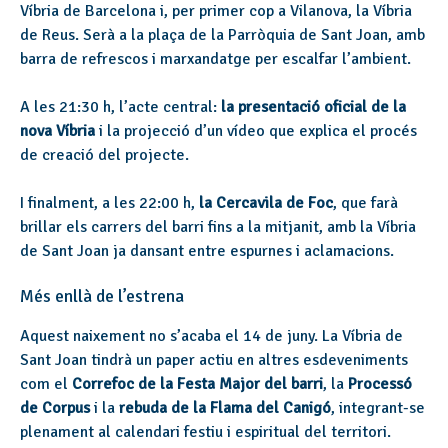
Víbria de Barcelona i, per primer cop a Vilanova, la Víbria
de Reus. Serà a la plaça de la Parròquia de Sant Joan, amb
barra de refrescos i marxandatge per escalfar l’ambient.
A les 21:30 h, l’acte central:
la presentació oficial de la
nova Víbria
i la projecció d’un vídeo que explica el procés
de creació del projecte.
I finalment, a les 22:00 h,
la Cercavila de Foc
, que farà
brillar els carrers del barri fins a la mitjanit, amb la Víbria
de Sant Joan ja dansant entre espurnes i aclamacions.
Més enllà de l’estrena
Aquest naixement no s’acaba el 14 de juny. La Víbria de
Sant Joan tindrà un paper actiu en altres esdeveniments
com el
Correfoc de la Festa Major del barri
, la
Processó
de Corpus
i la
rebuda de la Flama del Canigó
, integrant-se
plenament al calendari festiu i espiritual del territori.