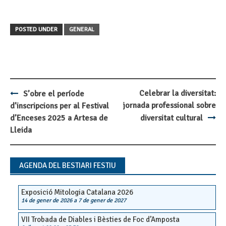
POSTED UNDER
GENERAL
Celebrar la diversitat:
S’obre el període
Post
jornada professional sobre
d’inscripcions per al Festival
navigation
d’Enceses 2025 a Artesa de
diversitat cultural
Lleida
AGENDA DEL BESTIARI FESTIU
Exposició Mitologia Catalana 2026
14 de gener de 2026
a
7 de gener de 2027
VII Trobada de Diables i Bèsties de Foc d’Amposta