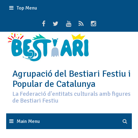
Skip
Top Menu
to
content
Agrupació del Bestiari Festiu i
Popular de Catalunya
La Federació d'entitats culturals amb figures
de Bestiari Festiu
Main Menu