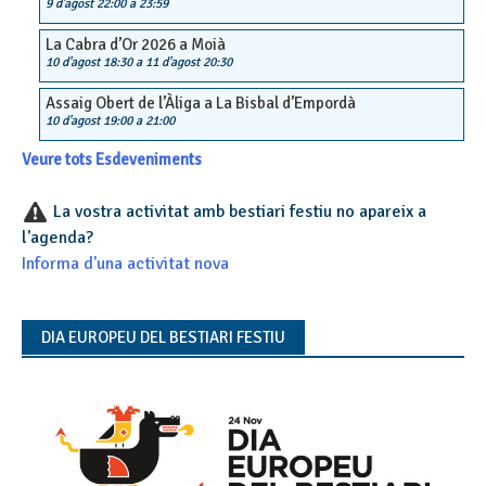
9 d'agost 22:00
a
23:59
La Cabra d’Or 2026 a Moià
10 d'agost 18:30
a
11 d'agost 20:30
Assaig Obert de l’Àliga a La Bisbal d’Empordà
10 d'agost 19:00
a
21:00
Veure tots Esdeveniments
La vostra activitat amb bestiari festiu no apareix a
l'agenda?
Informa d'una activitat nova
DIA EUROPEU DEL BESTIARI FESTIU