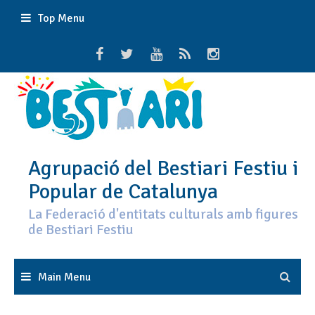
Skip
Top Menu
to
content
Agrupació del Bestiari Festiu i
Popular de Catalunya
La Federació d'entitats culturals amb figures
de Bestiari Festiu
Main Menu