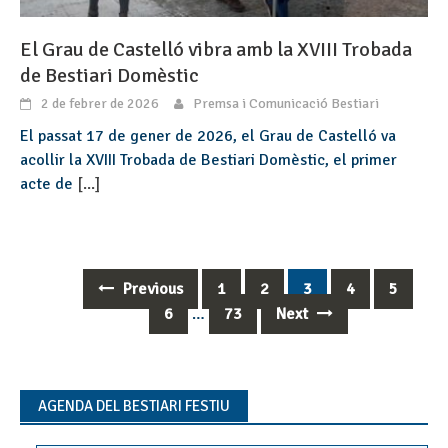
El Grau de Castelló vibra amb la XVIII Trobada
de Bestiari Domèstic
2 de febrer de 2026
Premsa i Comunicació Bestiari
El passat 17 de gener de 2026, el Grau de Castelló va
acollir la XVIII Trobada de Bestiari Domèstic, el primer
acte de
[...]
Previous
1
2
3
4
5
Posts
6
…
73
Next
navigation
AGENDA DEL BESTIARI FESTIU