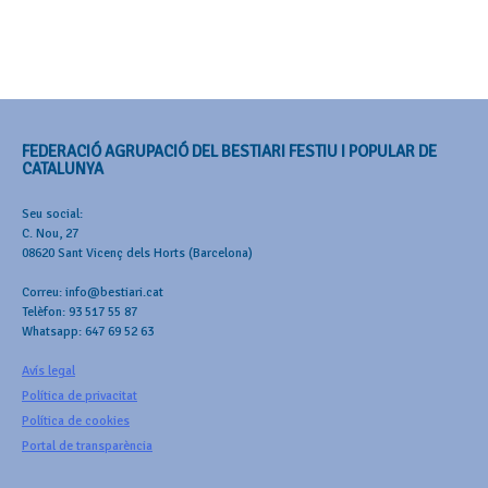
FEDERACIÓ AGRUPACIÓ DEL BESTIARI FESTIU I POPULAR DE
CATALUNYA
Seu social:
C. Nou, 27
08620 Sant Vicenç dels Horts (Barcelona)
Correu: info@bestiari.cat
Telèfon: 93 517 55 87
Whatsapp: 647 69 52 63
Avís legal
Política de privacitat
Política de cookies
Portal de transparència