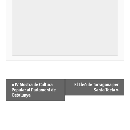
Navegació
«
IV Mostra de Cultura
El Lleó de Tarragona per
d'Esdeveniment
Popular al Parlament de
Santa Tecla
»
Catalunya