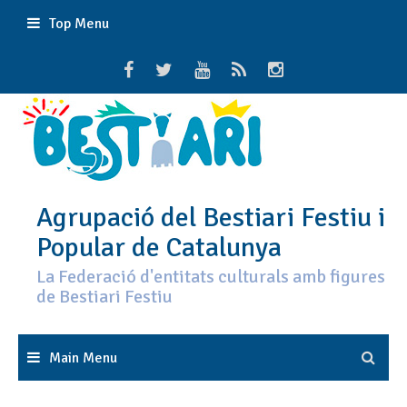
Skip
Top Menu
to
content
Agrupació del Bestiari Festiu i
Popular de Catalunya
La Federació d'entitats culturals amb figures
de Bestiari Festiu
Main Menu