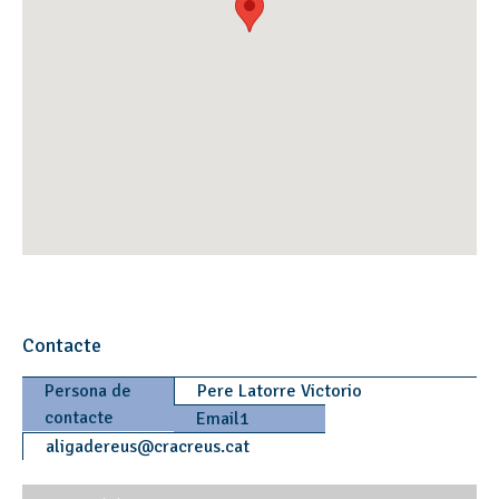
Contacte
Persona de
Pere Latorre Victorio
contacte
Email1
aligadereus
@
cracreus.cat