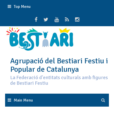
Skip
Top Menu
to
content
Agrupació del Bestiari Festiu i
Popular de Catalunya
La Federació d'entitats culturals amb figures
de Bestiari Festiu
Main Menu