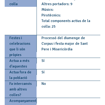
colla
Altres portadors: 9
Músics:
Pirotècnics:
Total components actius de la
colla: 25
Festes i
Processó del diumenge de
celebracions
Corpus i festa major de Sant
que li són
Pere i Misericòrdia
pròpies
Actua a més
Sí
d'aquestes
Actua fora de
Sí
la població
Fa intercanvis
No
amb altres
colles?
Acompanyament