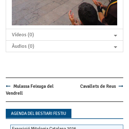
Vídeos (0)
Àudios (0)
Mulassa Feixuga del
Cavallets de Reus
Post
Vendrell
navigation
AGENDA DEL BESTIARI FESTIU
Exposició Mitologia Catalana 2026