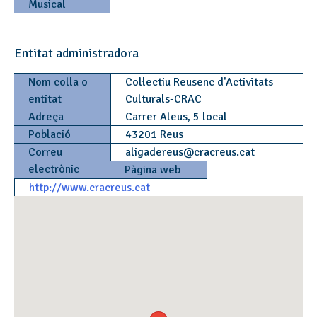
Musical
Entitat administradora
Nom colla o
Col·lectiu Reusenc d'Activitats
entitat
Culturals-CRAC
Adreça
Carrer Aleus, 5 local
Població
43201 Reus
Correu
aligadereus
@
cracreus.cat
electrònic
Pàgina web
http://www.cracreus.cat