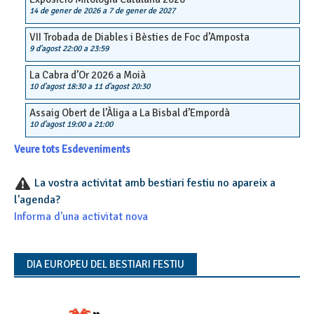
14 de gener de 2026
a
7 de gener de 2027
VII Trobada de Diables i Bèsties de Foc d’Amposta
9 d'agost 22:00
a
23:59
La Cabra d’Or 2026 a Moià
10 d'agost 18:30
a
11 d'agost 20:30
Assaig Obert de l’Àliga a La Bisbal d’Empordà
10 d'agost 19:00
a
21:00
Veure tots Esdeveniments
La vostra activitat amb bestiari festiu no apareix a
l'agenda?
Informa d'una activitat nova
DIA EUROPEU DEL BESTIARI FESTIU