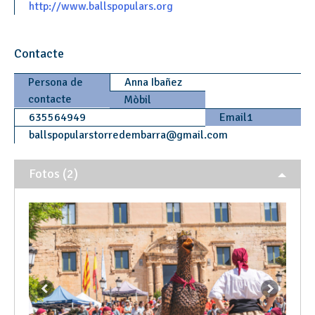
http://www.ballspopulars.org
Contacte
Persona de
Anna Ibañez
contacte
Mòbil
635564949
Email1
ballspopularstorredembarra
@
gmail.com
Fotos (2)