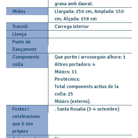
grana amb daurat.
Mides
Llargada: 250 cm, Amplada: 150
cm, Alçada: 158 cm
Tracció
Carrega interior
Llença
Punts de
llançament
Components
Que portin i arrosseguin alhora: 1
colla
Altres portadors: 4
Músics: 11
Pirotècnics:
Total components actius de la
colla: 25
Músics (externs).
Festes i
. Santa Rosalia (3-4 setembre)
celebracions
que li són
pròpies