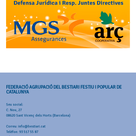
FEDERACIÓ AGRUPACIÓ DEL BESTIARI FESTIU I POPULAR DE
CATALUNYA
Seu social:
C. Nou, 27
08620 Sant Vicenç dels Horts (Barcelona)
Correu: info@bestiari.cat
Telèfon: 93 517 55 87