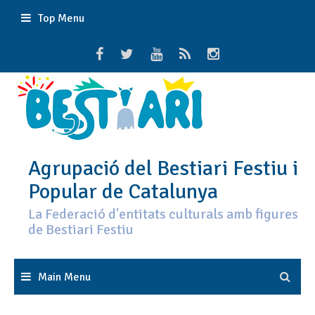
Skip
Top Menu
to
content
Agrupació del Bestiari Festiu i
Popular de Catalunya
La Federació d'entitats culturals amb figures
de Bestiari Festiu
Main Menu