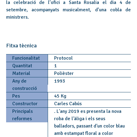
la celebració de l’ofici a Santa Rosalia el dia 4 de
setembre, acompanyats musicalment, d’una cobla de
ministrers.
Fitxa tècnica
Funcionalitat
Protocol
Quantitat
1
Material
Polièster
Any de
1993
construcció
Pes
45 Kg
Constructor
Carles Cabús
Principals
. L'any 2019 es presenta la nova
reformes
roba de l'àliga i els seus
balladors, passant d'un color blau
amb estampat floral a color