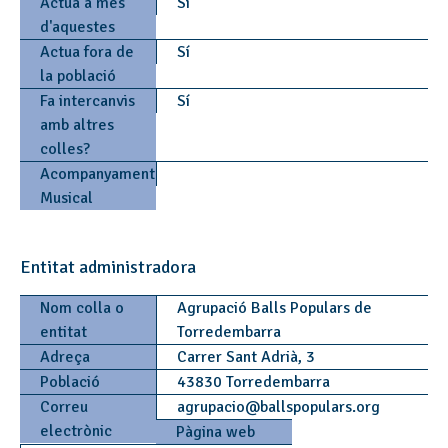
Actua a més
Sí
d'aquestes
Actua fora de
Sí
la població
Fa intercanvis
Sí
amb altres
colles?
Acompanyament
Musical
Entitat administradora
Nom colla o
Agrupació Balls Populars de
entitat
Torredembarra
Adreça
Carrer Sant Adrià, 3
Població
43830 Torredembarra
Correu
agrupacio
@
ballspopulars.org
electrònic
Pàgina web