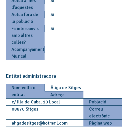
Actua a més
Sí
d'aquestes
Actua fora de
Sí
la població
Fa intercanvis
Sí
amb altres
colles?
Acompanyament
Musical
Entitat administradora
Nom colla o
Àliga de Sitges
entitat
Adreça
c/ Illa de Cuba, 10 Local
Població
08870 Sitges
Correu
electrònic
aligadesitges
@
hotmail.com
Pàgina web