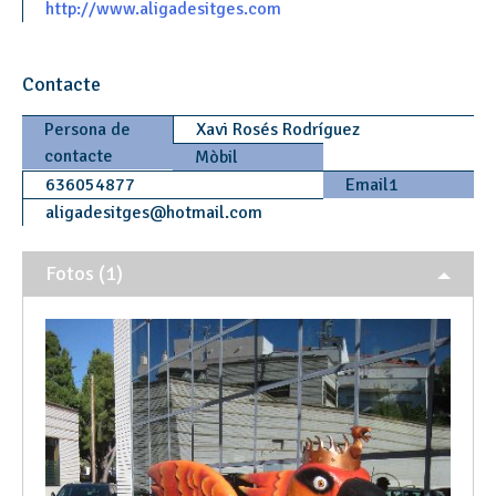
http://www.aligadesitges.com
Contacte
Persona de
Xavi Rosés Rodríguez
contacte
Mòbil
636054877
Email1
aligadesitges
@
hotmail.com
Fotos (1)