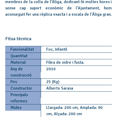
membres de la colla de l’Àliga, dedicant-hi moltes hores i
sense cap suport econòmic de l’Ajuntament, hem
aconseguit fer una rèplica exacta i a escala de l’Àliga gran.
Fitxa tècnica
Funcionalitat
Foc, Infantil
Quantitat
Material
Fibra de vidre i fusta.
Any de
2010
construcció
Pes
25 (Kg)
Constructor
Alberto Sarasa
Principals
reformes
Mides
Llargada: 200 cm, Amplada: 90
cm, Alçada: 200 cm