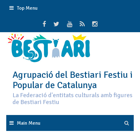
Skip
Top Menu
to
content
Agrupació del Bestiari Festiu i
Popular de Catalunya
La Federació d'entitats culturals amb figures
de Bestiari Festiu
Main Menu