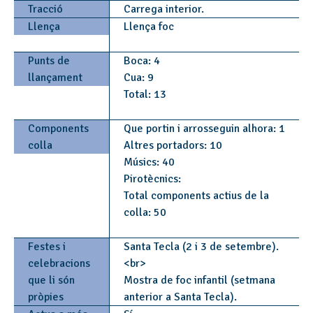
Tracció
Carrega interior.
Llença
Llença foc
Punts de
Boca: 4
llançament
Cua: 9
Total: 13
Components
Que portin i arrosseguin alhora: 1
colla
Altres portadors: 10
Músics: 40
Pirotècnics:
Total components actius de la
colla: 50
Festes i
Santa Tecla (2 i 3 de setembre).
celebracions
<br>
que li són
Mostra de foc infantil (setmana
pròpies
anterior a Santa Tecla).