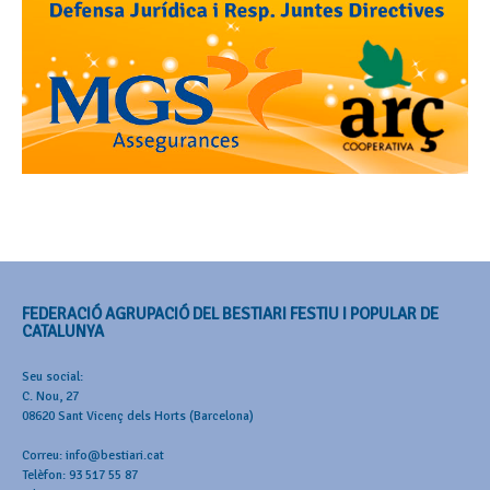
FEDERACIÓ AGRUPACIÓ DEL BESTIARI FESTIU I POPULAR DE
CATALUNYA
Seu social:
C. Nou, 27
08620 Sant Vicenç dels Horts (Barcelona)
Correu: info@bestiari.cat
Telèfon: 93 517 55 87