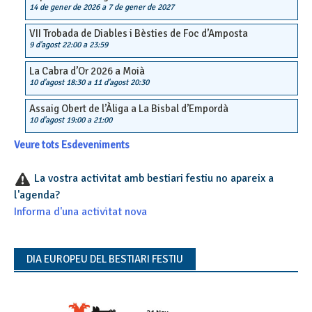
14 de gener de 2026
a
7 de gener de 2027
VII Trobada de Diables i Bèsties de Foc d’Amposta
9 d'agost 22:00
a
23:59
La Cabra d’Or 2026 a Moià
10 d'agost 18:30
a
11 d'agost 20:30
Assaig Obert de l’Àliga a La Bisbal d’Empordà
10 d'agost 19:00
a
21:00
Veure tots Esdeveniments
La vostra activitat amb bestiari festiu no apareix a
l'agenda?
Informa d'una activitat nova
DIA EUROPEU DEL BESTIARI FESTIU