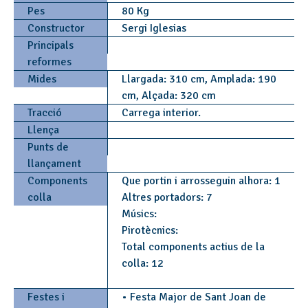
Pes
80 Kg
Constructor
Sergi Iglesias
Principals
reformes
Mides
Llargada: 310 cm, Amplada: 190
cm, Alçada: 320 cm
Tracció
Carrega interior.
Llença
Punts de
llançament
Components
Que portin i arrosseguin alhora: 1
colla
Altres portadors: 7
Músics:
Pirotècnics:
Total components actius de la
colla: 12
Festes i
• Festa Major de Sant Joan de