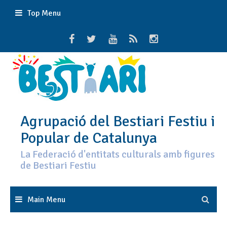
Skip
Top Menu
to
content
Agrupació del Bestiari Festiu i
Popular de Catalunya
La Federació d'entitats culturals amb figures
de Bestiari Festiu
Main Menu