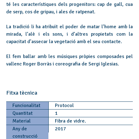
té les característiques dels progenitors: cap de gall, cua
de serp, cos de gripau, i ales de ratpenat.
La tradició li ha atribuït el poder de matar l’home amb la
mirada, l’alè i els sons, i d’altres propietats com la
capacitat d’assecar la vegetació amb el seu contacte.
El fem ballar amb les músiques pròpies composades pel
vallenc Roger Borràs i coreografia de Sergi Iglesias.
Fitxa tècnica
Funcionalitat
Protocol
Quantitat
1
Material
Fibra de vidre.
Any de
2017
construcció