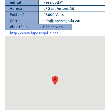
entitat
Pessigolla"
Adreça
c/ Sant Antoni, 20
Població
43800 Valls
Correu
info
@
lapessigolla.cat
electrònic
Pàgina web
http://www.lapessigolla.cat