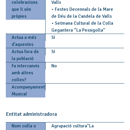
celebracions
Valls
que li són
• Festes Decennals de la Mare
pròpies
de Déu de la Candela de Valls
• Setmana Cultural de la Colla
Gegantera ‘’La Pessigolla’’
Actua a més
Sí
d'aquestes
Actua fora de
Sí
la població
Fa intercanvis
No
amb altres
colles?
Acompanyament
Musical
Entitat administradora
Nom colla o
Agrupació cultura"La