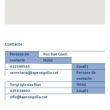
Contacte
Persona de
Roc Rué Güell
contacte
Mòbil
622386565
Email1
secretaria
@
lapessigolla.cat
Persona de
contacte
Sergi Iglesias Rius
Mòbil
625638602
Email1
info
@
lapessigolla.cat