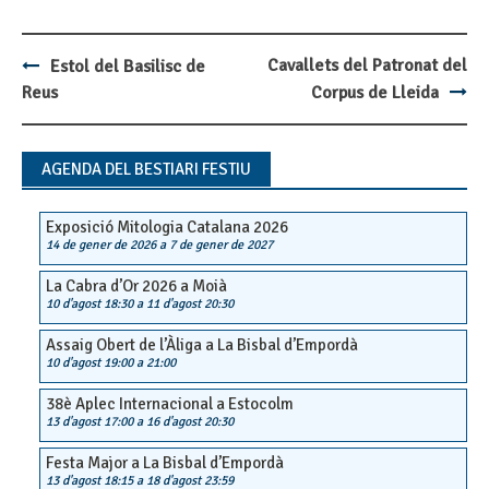
Cavallets del Patronat del
Estol del Basilisc de
Post
Reus
Corpus de Lleida
navigation
AGENDA DEL BESTIARI FESTIU
Exposició Mitologia Catalana 2026
14 de gener de 2026
a
7 de gener de 2027
La Cabra d’Or 2026 a Moià
10 d'agost 18:30
a
11 d'agost 20:30
Assaig Obert de l’Àliga a La Bisbal d’Empordà
10 d'agost 19:00
a
21:00
38è Aplec Internacional a Estocolm
13 d'agost 17:00
a
16 d'agost 20:30
Festa Major a La Bisbal d’Empordà
13 d'agost 18:15
a
18 d'agost 23:59