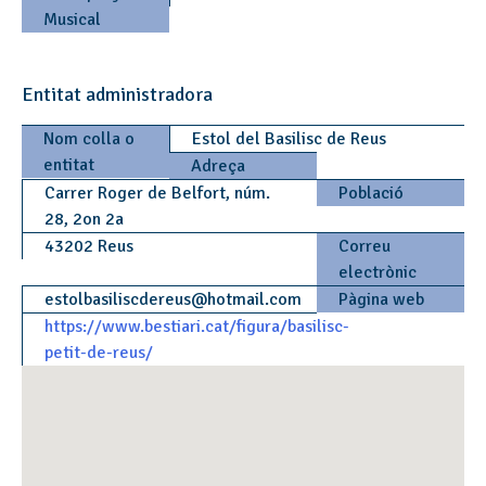
Musical
Entitat administradora
Nom colla o
Estol del Basilisc de Reus
entitat
Adreça
Carrer Roger de Belfort, núm.
Població
28, 2on 2a
43202 Reus
Correu
electrònic
estolbasiliscdereus
@
hotmail.com
Pàgina web
https://www.bestiari.cat/figura/basilisc-
petit-de-reus/