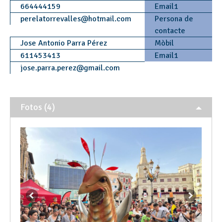
664444159
Email1
perelatorrevalles
@
hotmail.com
Persona de
contacte
Jose Antonio Parra Pérez
Mòbil
611453413
Email1
jose.parra.perez
@
gmail.com
Fotos (4)