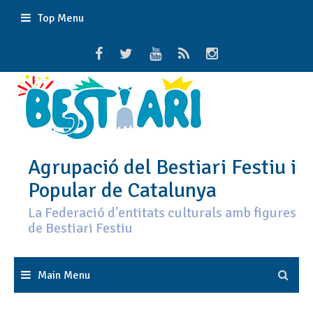
Skip
Top Menu
to
content
Agrupació del Bestiari Festiu i
Popular de Catalunya
La Federació d'entitats culturals amb figures
de Bestiari Festiu
Main Menu