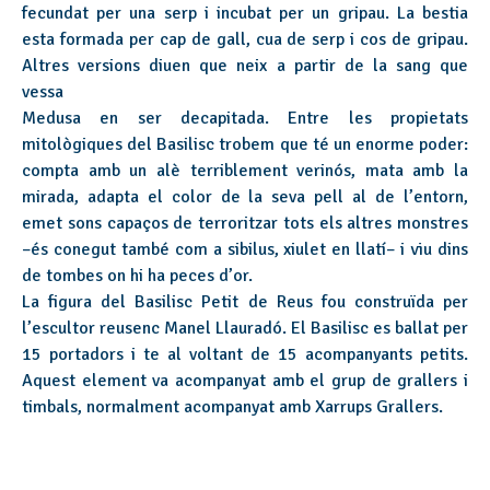
fecundat per una serp i incubat per un gripau. La bestia
esta formada per cap de gall, cua de serp i cos de gripau.
Altres versions diuen que neix a partir de la sang que
vessa
Medusa en ser decapitada. Entre les propietats
mitològiques del Basilisc trobem que té un enorme poder:
compta amb un alè terriblement verinós, mata amb la
mirada, adapta el color de la seva pell al de l’entorn,
emet sons capaços de terroritzar tots els altres monstres
–és conegut també com a sibilus, xiulet en llatí– i viu dins
de tombes on hi ha peces d’or.
La figura del Basilisc Petit de Reus fou construïda per
l’escultor reusenc Manel Llauradó. El Basilisc es ballat per
15 portadors i te al voltant de 15 acompanyants petits.
Aquest element va acompanyat amb el grup de grallers i
timbals, normalment acompanyat amb Xarrups Grallers.