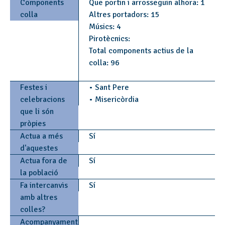
Components
Que portin i arrosseguin alhora: 1
colla
Altres portadors: 15
Músics: 4
Pirotècnics:
Total components actius de la
colla: 96
Festes i
• Sant Pere
celebracions
• Misericòrdia
que li són
pròpies
Actua a més
Sí
d'aquestes
Actua fora de
Sí
la població
Fa intercanvis
Sí
amb altres
colles?
Acompanyament