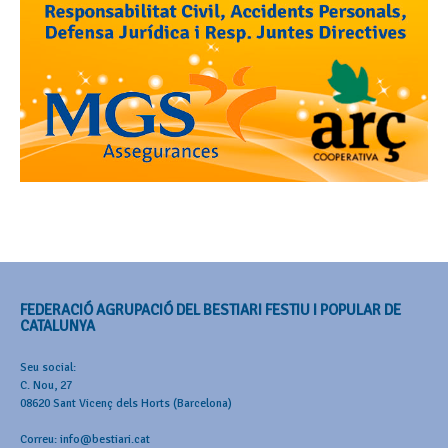
FEDERACIÓ AGRUPACIÓ DEL BESTIARI FESTIU I POPULAR DE
CATALUNYA
Seu social:
C. Nou, 27
08620 Sant Vicenç dels Horts (Barcelona)
Correu: info@bestiari.cat