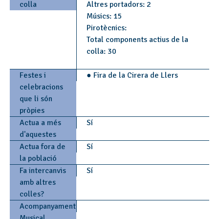
colla
Altres portadors: 2
Músics: 15
Pirotècnics:
Total components actius de la
colla: 30
Festes i
● Fira de la Cirera de Llers
celebracions
que li són
pròpies
Actua a més
Sí
d'aquestes
Actua fora de
Sí
la població
Fa intercanvis
Sí
amb altres
colles?
Acompanyament
Musical