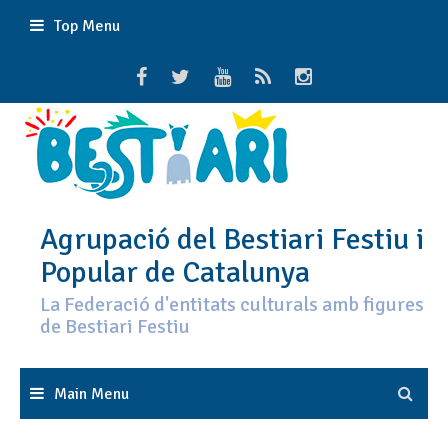
Skip
Top Menu
to
content
Agrupació del Bestiari Festiu i
Popular de Catalunya
La Federació d'entitats culturals amb figures
de Bestiari Festiu
Main Menu