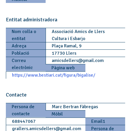
Entitat administradora
Nom colla o
Associació Amics de Llers
entitat
Cultura i Esbarjo
Adreça
Plaça Ramal, 9
Població
17730 Llers
Correu
amicsdellers
@
gmail.com
electrònic
Pàgina web
https://www.bestiari.cat/figura/bigalise/
Contacte
Persona de
Marc Bertran Fàbregas
contacte
Mòbil
688447067
Email1
grallers.amicsdellers
@
gmail.com
Persona de