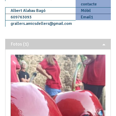
contacte
Albert Alabau Bagó
Mòbil
609763093
Email1
grallers.amicsdellers
@
gmail.com
Fotos (1)