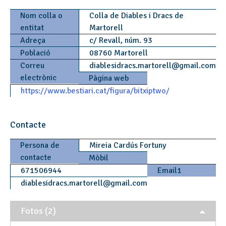
Nom colla o
Colla de Diables i Dracs de
entitat
Martorell
Adreça
c/ Revall, núm. 93
Població
08760 Martorell
Correu
diablesidracs.martorell
@
gmail.com
electrònic
Pàgina web
https://www.bestiari.cat/figura/bitxiptwo/
Contacte
Persona de
Mireia Cardús Fortuny
contacte
Mòbil
671506944
Email1
diablesidracs.martorell
@
gmail.com
Fotos (2)