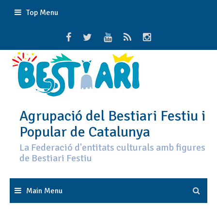
Skip
Top Menu
to
content
Agrupació del Bestiari Festiu i
Popular de Catalunya
La Federació d'entitats culturals amb figures
de Bestiari Festiu
Main Menu