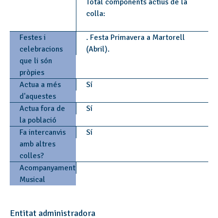
Total components actius de la
colla:
Festes i
. Festa Primavera a Martorell
celebracions
(Abril).
que li són
pròpies
Actua a més
Sí
d'aquestes
Actua fora de
Sí
la població
Fa intercanvis
Sí
amb altres
colles?
Acompanyament
Musical
Entitat administradora