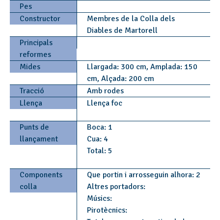
Pes
Constructor
Membres de la Colla dels
Diables de Martorell
Principals
reformes
Mides
Llargada: 300 cm, Amplada: 150
cm, Alçada: 200 cm
Tracció
Amb rodes
Llença
Llença foc
Punts de
Boca: 1
llançament
Cua: 4
Total: 5
Components
Que portin i arrosseguin alhora: 2
colla
Altres portadors:
Músics:
Pirotècnics: