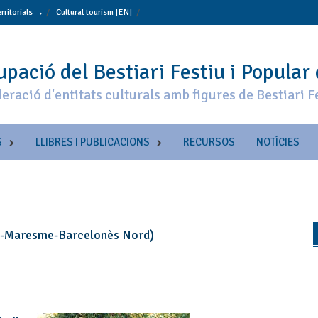
erritorials
Cultural tourism [EN]
pació del Bestiari Festiu i Popular
eració d'entitats culturals amb figures de Bestiari F
S
LLIBRES I PUBLICACIONS
RECURSOS
NOTÍCIES
ès-Maresme-Barcelonès Nord)