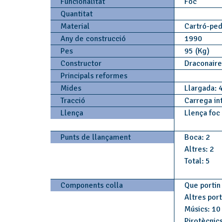
Funcionalitat
Foc
Quantitat
Material
Cartró-ped
Any de construcció
1990
Pes
95 (Kg)
Constructor
Draconair
Principals reformes
Mides
Llargada: 
Tracció
Carrega in
Llença
Llença foc
Punts de llançament
Boca: 2
Altres: 2
Total: 5
Components colla
Que portin 
Altres por
Músics: 10
Pirotècnics