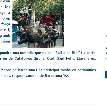
ir d’un
de les
nçar a
r prop
 força
dre i,
eig amb
V
st nom
.
a
pondre una melodia que es diu “Ball d’en Blai” i a partir
I
eu de Catalunya: Girona, Olot, Sant Feliu, Llavaneres,
a Mercè de Barcelona i ha participat també en cerimònies
límpics, respectivament, de Barcelona ’92.