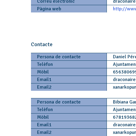
Correu electrònic
draconaire
Pàgina web
http://www
Contacte
Persona de contacte
Daniel Pé
Telèfon
Ajuntamen
Mòbil
65638069
Email1
draconaire
Email2
xanarkopu
Persona de contacte
Bibiana Ga
Telèfon
Ajuntamen
Mòbil
67819368
Email1
draconaire
Email2
xanarkopu