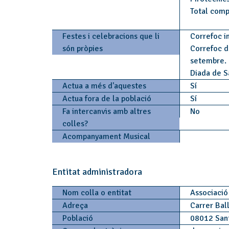
Total comp
Festes i celebracions que li
Correfoc in
són pròpies
Correfoc d
setembre.
Diada de 
Actua a més d'aquestes
Sí
Actua fora de la població
Sí
Fa intercanvis amb altres
No
colles?
Acompanyament Musical
Entitat administradora
Nom colla o entitat
Associació
Adreça
Carrer Bal
Població
08012 San