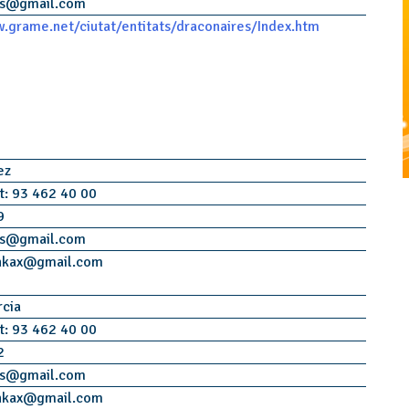
s
@
gmail.com
.grame.net/ciutat/entitats/draconaires/Index.htm
rez
t: 93 462 40 00
9
s
@
gmail.com
nkax
@
gmail.com
rcia
t: 93 462 40 00
2
s
@
gmail.com
nkax
@
gmail.com