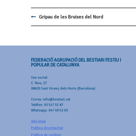
Gripau de les Bruixes del Nord
Post
navigation
FEDERACIÓ AGRUPACIÓ DEL BESTIARI FESTIU I
POPULAR DE CATALUNYA
Seu social:
C. Nou, 27
08620 Sant Vicenç dels Horts (Barcelona)
Correu: info@bestiari.cat
Telèfon: 93 517 55 87
Whatsapp: 647 69 52 63
Avís legal
Política de privacitat
Política de cookies