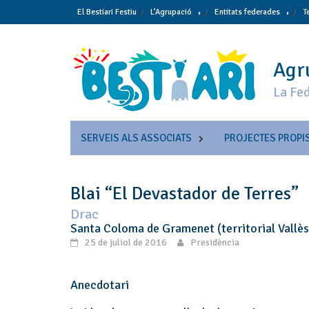
Skip
El Bestiari Festiu
L’Agrupació
Entitats federades
T
to
content
Agru
La Fed
SERVEIS ALS ASSOCIATS
PROJECTES PROPI
Blai “El Devastador de Terres”
Drac
Santa Coloma de Gramenet (territorial Vall
25 de juliol de 2016
Presidència
Anecdotari