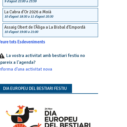
9 d'agost 22:00
a
23:59
La Cabra d’Or 2026 a Moià
10 d'agost 18:30
a
11 d'agost 20:30
Assaig Obert de l’Àliga a La Bisbal d’Empordà
10 d'agost 19:00
a
21:00
eure tots Esdeveniments
La vostra activitat amb bestiari festiu no
pareix a l'agenda?
nforma d'una activitat nova
DIA EUROPEU DEL BESTIARI FESTIU