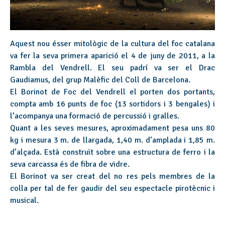
Aquest nou ésser mitològic de la cultura del foc catalana
va fer la seva primera aparició el 4 de juny de 2011, a la
Rambla del Vendrell. El seu padrí va ser el Drac
Gaudiamus, del grup Malèfic del Coll de Barcelona.
El Borinot de Foc del Vendrell el porten dos portants,
compta amb 16 punts de foc (13 sortidors i 3 bengales) i
l’acompanya una formació de percussió i gralles.
Quant a les seves mesures, aproximadament pesa uns 80
kg i mesura 3 m. de llargada, 1,40 m. d’amplada i 1,85 m.
d’alçada. Està construït sobre una estructura de ferro i la
seva carcassa és de fibra de vidre.
El Borinot va ser creat del no res pels membres de la
colla per tal de fer gaudir del seu espectacle pirotècnic i
musical.