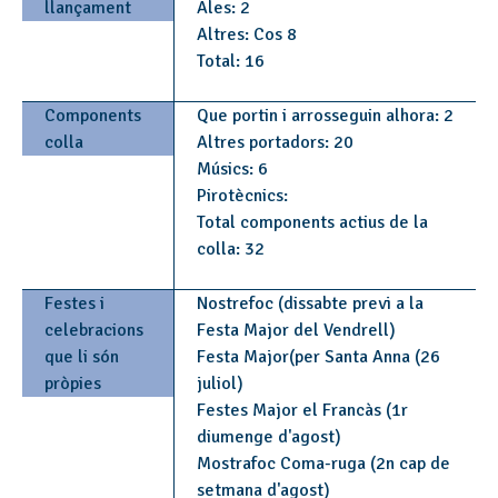
llançament
Ales: 2
Altres: Cos 8
Total: 16
Components
Que portin i arrosseguin alhora: 2
colla
Altres portadors: 20
Músics: 6
Pirotècnics:
Total components actius de la
colla: 32
Festes i
Nostrefoc (dissabte previ a la
celebracions
Festa Major del Vendrell)
que li són
Festa Major(per Santa Anna (26
pròpies
juliol)
Festes Major el Francàs (1r
diumenge d'agost)
Mostrafoc Coma-ruga (2n cap de
setmana d'agost)