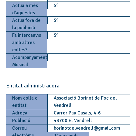
Actua a més
Sí
d'aquestes
Actua fora de
Sí
la població
Fa intercanvis
Sí
amb altres
colles?
Acompanyament
Musical
Entitat administradora
Nom colla o
Associació Borinot de Foc del
entitat
Vendrell
Adreça
Carrer Pau Casals, 4-6
Població
43700 El Vendrell
Correu
borinotdelvendrell
@
gmail.com
electrònic
Pàgina web