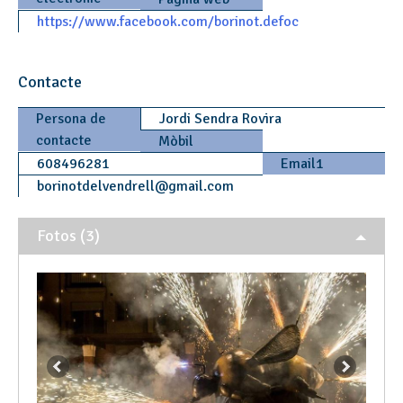
https://www.facebook.com/borinot.defoc
Contacte
Persona de
Jordi Sendra Rovira
contacte
Mòbil
608496281
Email1
borinotdelvendrell
@
gmail.com
Fotos (3)