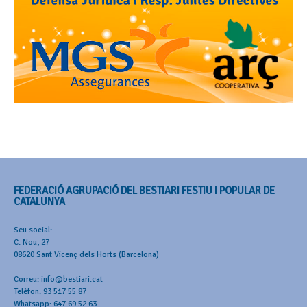
FEDERACIÓ AGRUPACIÓ DEL BESTIARI FESTIU I POPULAR DE
CATALUNYA
Seu social:
C. Nou, 27
08620 Sant Vicenç dels Horts (Barcelona)
Correu: info@bestiari.cat
Telèfon: 93 517 55 87
Whatsapp: 647 69 52 63