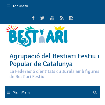
Skip
Top Menu
to
content
Agrupació del Bestiari Festiu i
Popular de Catalunya
La Federació d'entitats culturals amb figures
de Bestiari Festiu
Main Menu