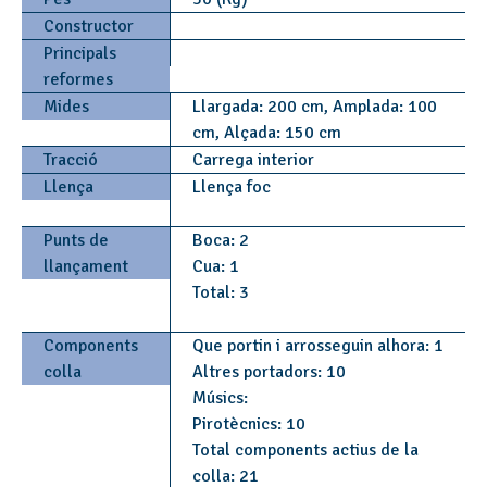
Constructor
Principals
reformes
Mides
Llargada: 200 cm, Amplada: 100
cm, Alçada: 150 cm
Tracció
Carrega interior
Llença
Llença foc
Punts de
Boca: 2
llançament
Cua: 1
Total: 3
Components
Que portin i arrosseguin alhora: 1
colla
Altres portadors: 10
Músics:
Pirotècnics: 10
Total components actius de la
colla: 21