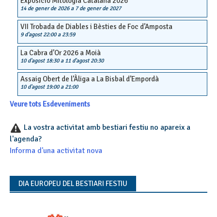
Exposició Mitologia Catalana 2026
14 de gener de 2026
a
7 de gener de 2027
VII Trobada de Diables i Bèsties de Foc d’Amposta
9 d'agost 22:00
a
23:59
La Cabra d’Or 2026 a Moià
10 d'agost 18:30
a
11 d'agost 20:30
Assaig Obert de l’Àliga a La Bisbal d’Empordà
10 d'agost 19:00
a
21:00
Veure tots Esdeveniments
La vostra activitat amb bestiari festiu no apareix a
l'agenda?
Informa d'una activitat nova
DIA EUROPEU DEL BESTIARI FESTIU