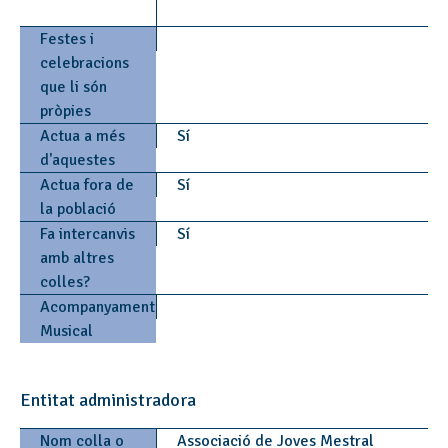
Festes i
celebracions
que li són
pròpies
Actua a més
Sí
d'aquestes
Actua fora de
Sí
la població
Fa intercanvis
Sí
amb altres
colles?
Acompanyament
Musical
Entitat administradora
Nom colla o
Associació de Joves Mestral