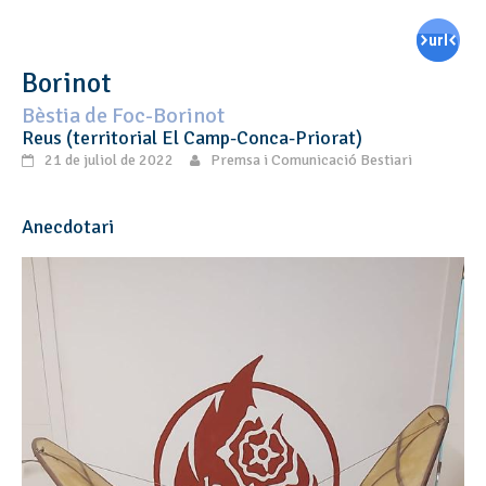
Borinot
Bèstia de Foc-Borinot
Reus (territorial El Camp-Conca-Priorat)
21 de juliol de 2022
Premsa i Comunicació Bestiari
Anecdotari