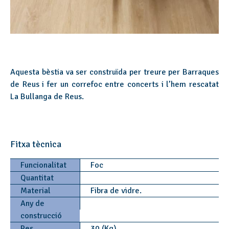
Aquesta bèstia va ser construïda per treure per Barraques
de Reus i fer un correfoc entre concerts i l’hem rescatat
La Bullanga de Reus.
Fitxa tècnica
Funcionalitat
Foc
Quantitat
Material
Fibra de vidre.
Any de
construcció
Pes
30 (Kg)