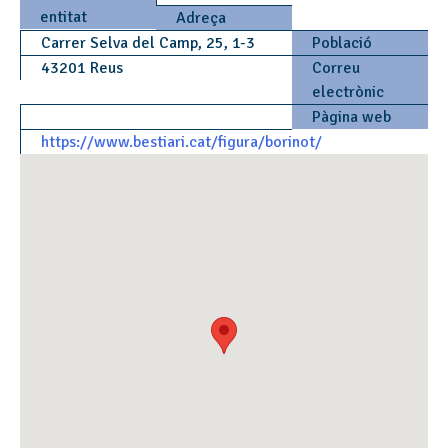
entitat
Adreça
Carrer Selva del Camp, 25, 1-3
Població
43201 Reus
Correu
electrònic
Pàgina web
https://www.bestiari.cat/figura/borinot/