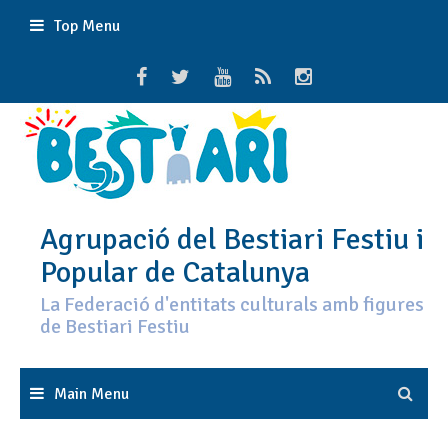
Skip
Top Menu
to
content
Agrupació del Bestiari Festiu i
Popular de Catalunya
La Federació d'entitats culturals amb figures
de Bestiari Festiu
Main Menu