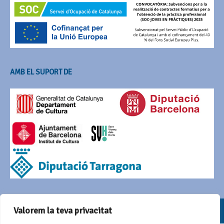
AMB EL SUPORT DE
© 2016 Agrupació del Bestiari Festiu i Popular de Catalunya
Valorem la teva privacitat
Funciona amb
Wordpress
i Awaken de
ThemezHut