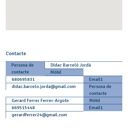
Contacte
Persona de
Dídac Barceló Jordà
contacte
Mòbil
680695831
Email1
didac.barcelo.jorda
@
gmail.com
Persona de
contacte
Gerard Ferrer Ferrer-Argote
Mòbil
669515448
Email1
gerardferrer24
@
gmail.com