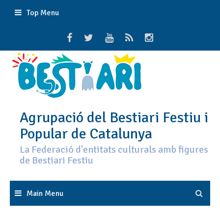
Skip
Top Menu
to
content
Agrupació del Bestiari Festiu i
Popular de Catalunya
La Federació d'entitats culturals amb figures
de Bestiari Festiu
Main Menu