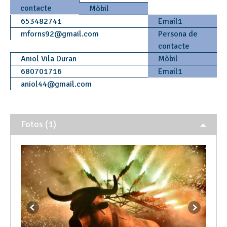
contacte
Mòbil
653482741
Email1
mforns92
@
gmail.com
Persona de
contacte
Aniol Vila Duran
Mòbil
680701716
Email1
aniol44
@
gmail.com
Fotos (1)