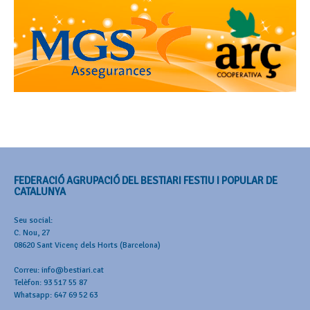
FEDERACIÓ AGRUPACIÓ DEL BESTIARI FESTIU I POPULAR DE
CATALUNYA
Seu social:
C. Nou, 27
08620 Sant Vicenç dels Horts (Barcelona)
Correu: info@bestiari.cat
Telèfon: 93 517 55 87
Whatsapp: 647 69 52 63