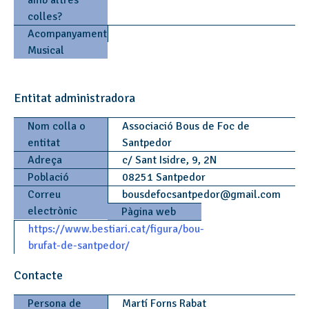
amb altres
colles?
Acompanyament
Musical
Entitat administradora
Nom colla o
Associació Bous de Foc de
entitat
Santpedor
Adreça
c/ Sant Isidre, 9, 2N
Població
08251 Santpedor
Correu
bousdefocsantpedor
@
gmail.com
electrònic
Pàgina web
https://www.bestiari.cat/figura/bou-
brufat-de-santpedor/
Contacte
Persona de
Martí Forns Rabat