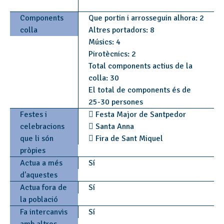
Components
Que portin i arrosseguin alhora: 2
colla
Altres portadors: 8
Músics: 4
Pirotècnics: 2
Total components actius de la
colla: 30
El total de components és de
25-30 persones
Festes i
 Festa Major de Santpedor
celebracions
 Santa Anna
que li són
 Fira de Sant Miquel
pròpies
Actua a més
Sí
d'aquestes
Actua fora de
Sí
la població
Fa intercanvis
Sí