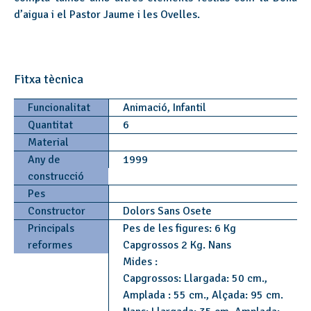
d’aigua i el Pastor Jaume i les Ovelles.
Fitxa tècnica
Funcionalitat
Animació, Infantil
Quantitat
6
Material
Any de
1999
construcció
Pes
Constructor
Dolors Sans Osete
Principals
Pes de les figures: 6 Kg
reformes
Capgrossos 2 Kg. Nans
Mides :
Capgrossos: Llargada: 50 cm.,
Amplada : 55 cm., Alçada: 95 cm.