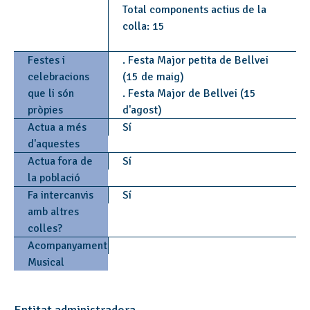
Total components actius de la
colla: 15
Festes i
. Festa Major petita de Bellvei
celebracions
(15 de maig)
que li són
. Festa Major de Bellvei (15
pròpies
d'agost)
Actua a més
Sí
d'aquestes
Actua fora de
Sí
la població
Fa intercanvis
Sí
amb altres
colles?
Acompanyament
Musical
Entitat administradora