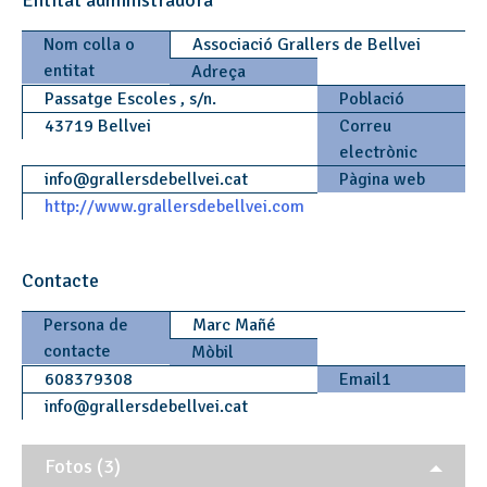
Nom colla o
Associació Grallers de Bellvei
entitat
Adreça
Passatge Escoles , s/n.
Població
43719 Bellvei
Correu
electrònic
info
@
grallersdebellvei.cat
Pàgina web
http://www.grallersdebellvei.com
Contacte
Persona de
Marc Mañé
contacte
Mòbil
608379308
Email1
info
@
grallersdebellvei.cat
Fotos (3)