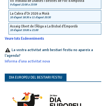
VII Trobada de Diables i Bèsties de Foc d’Amposta
9 d'agost 22:00
a
23:59
La Cabra d’Or 2026 a Moià
10 d'agost 18:30
a
11 d'agost 20:30
Assaig Obert de l’Àliga a La Bisbal d’Empordà
10 d'agost 19:00
a
21:00
Veure tots Esdeveniments
La vostra activitat amb bestiari festiu no apareix a
l'agenda?
Informa d'una activitat nova
DIA EUROPEU DEL BESTIARI FESTIU