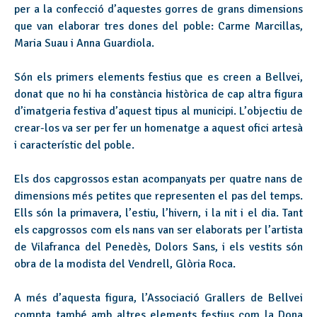
per a la confecció d’aquestes gorres de grans dimensions
que van elaborar tres dones del poble: Carme Marcillas,
Maria Suau i Anna Guardiola.
Són els primers elements festius que es creen a Bellvei,
donat que no hi ha constància històrica de cap altra figura
d’imatgeria festiva d’aquest tipus al municipi. L’objectiu de
crear-los va ser per fer un homenatge a aquest ofici artesà
i característic del poble.
Els dos capgrossos estan acompanyats per quatre nans de
dimensions més petites que representen el pas del temps.
Ells són la primavera, l’estiu, l’hivern, i la nit i el dia. Tant
els capgrossos com els nans van ser elaborats per l’artista
de Vilafranca del Penedès, Dolors Sans, i els vestits són
obra de la modista del Vendrell, Glòria Roca.
A més d’aquesta figura, l’Associació Grallers de Bellvei
compta també amb altres elements festius com la Dona