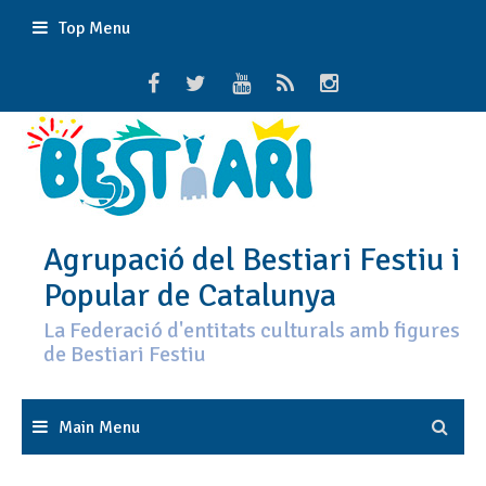
Skip
Top Menu
to
content
Agrupació del Bestiari Festiu i
Popular de Catalunya
La Federació d'entitats culturals amb figures
de Bestiari Festiu
Main Menu