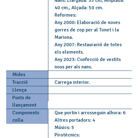
Nans: Llargada: 35 cm, Amplada:
40 cm., Alçada: 50 cm.
Reformes:
Any 2000: Elaboració de noves
gorres de cop per al Tonet i la
Mariona.
Any 2007: Restauració de totes
els elements.
Any 2023: Confecció de vestits
nous per als nans.
Mides
Tracció
Carrega interior.
Llença
Punts de
llançament
Components
Que portin i arrosseguin alhora: 6
colla
Altres portadors: 4
Músics: 5
Pirotècnics: