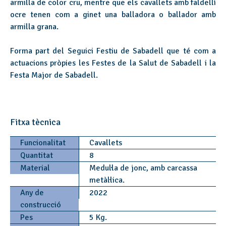
armilla de color cru, mentre que els cavallets amb faldellí
ocre tenen com a ginet una balladora o ballador amb
armilla grana.
Forma part del Seguici Festiu de Sabadell que té com a
actuacions pròpies les Festes de la Salut de Sabadell i la
Festa Major de Sabadell.
Fitxa tècnica
Funcionalitat
Cavallets
Quantitat
8
Material
Medul·la de jonc, amb carcassa
metàl·lica.
Any de
2022
construcció
Pes
5 Kg.