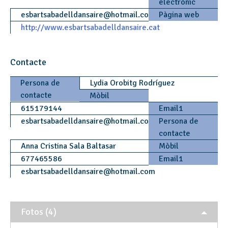
electrònic
esbartsabadelldansaire
@
hotmail.com
Pàgina web
http://www.esbartsabadelldansaire.cat
Contacte
Persona de
Lydia Orobitg Rodríguez
contacte
Mòbil
615179144
Email1
esbartsabadelldansaire
@
hotmail.com
Persona de
contacte
Anna Cristina Sala Baltasar
Mòbil
677465586
Email1
esbartsabadelldansaire
@
hotmail.com
Fotos (4)