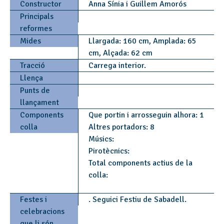
Constructor
Anna Sínia i Guillem Amorós
Principals
reformes
Mides
Llargada: 160 cm, Amplada: 65
cm, Alçada: 62 cm
Tracció
Carrega interior.
Llença
Punts de
llançament
Components
Que portin i arrosseguin alhora: 1
colla
Altres portadors: 8
Músics:
Pirotècnics:
Total components actius de la
colla:
Festes i
. Seguici Festiu de Sabadell.
celebracions
que li són