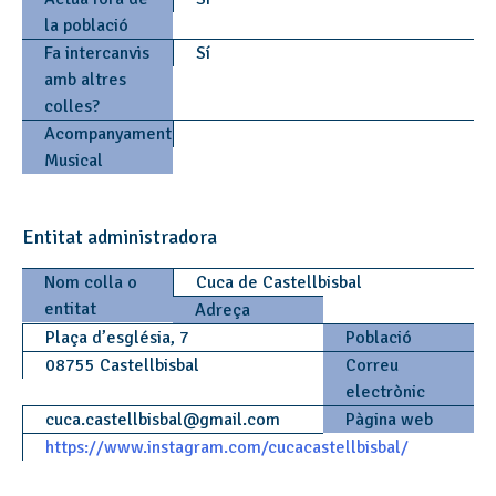
la població
Fa intercanvis
Sí
amb altres
colles?
Acompanyament
Musical
Entitat administradora
Nom colla o
Cuca de Castellbisbal
entitat
Adreça
Plaça d’església, 7
Població
08755 Castellbisbal
Correu
electrònic
cuca.castellbisbal
@
gmail.com
Pàgina web
https://www.instagram.com/cucacastellbisbal/