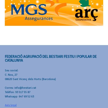
FEDERACIÓ AGRUPACIÓ DEL BESTIARI FESTIU I POPULAR DE
CATALUNYA
Seu social:
C. Nou, 27
08620 Sant Vicenç dels Horts (Barcelona)
Correu: info@bestiari.cat
Telèfon: 93 517 55 87
Whatsapp: 647 69 52 63
Avís legal