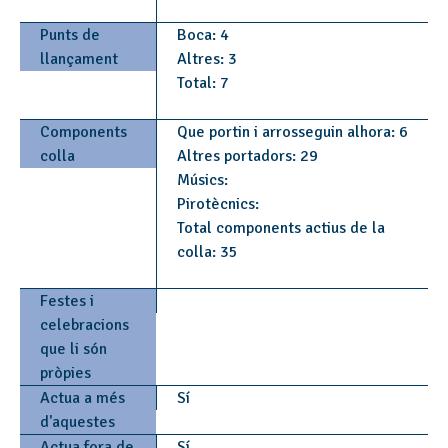
Punts de
Boca: 4
llançament
Altres: 3
Total: 7
Components
Que portin i arrosseguin alhora: 6
colla
Altres portadors: 29
Músics:
Pirotècnics:
Total components actius de la
colla: 35
Festes i
celebracions
que li són
pròpies
Actua a més
Sí
d'aquestes
Actua fora de
Sí