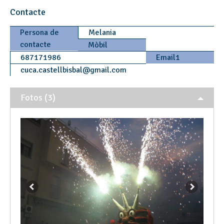
Contacte
Persona de
Melania
contacte
Mòbil
687171986
Email1
cuca.castellbisbal
@
gmail.com
Fotos (3)