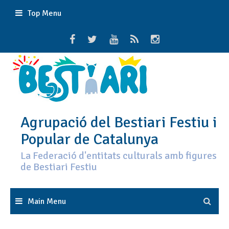
Skip
Top Menu
to
content
Agrupació del Bestiari Festiu i
Popular de Catalunya
La Federació d'entitats culturals amb figures
de Bestiari Festiu
Main Menu