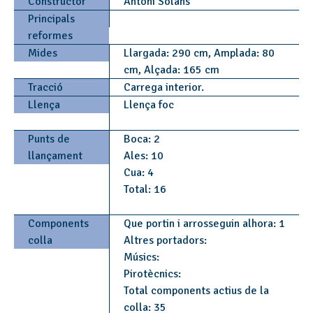
Constructor
Antoni Solans
Principals
reformes
Mides
Llargada: 290 cm, Amplada: 80
cm, Alçada: 165 cm
Tracció
Carrega interior.
Llença
Llença foc
Punts de
Boca: 2
llançament
Ales: 10
Cua: 4
Total: 16
Components
Que portin i arrosseguin alhora: 1
colla
Altres portadors:
Músics:
Pirotècnics:
Total components actius de la
colla: 35