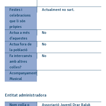
Festes i
Actualment no surt.
celebracions
que li són
pròpies
Actua a més
No
d'aquestes
Actua fora de
No
la població
Fa intercanvis
No
amb altres
colles?
Acompanyament
Musical
Entitat administradora
Nom colla o
Associació Juvenil Drac Baluk