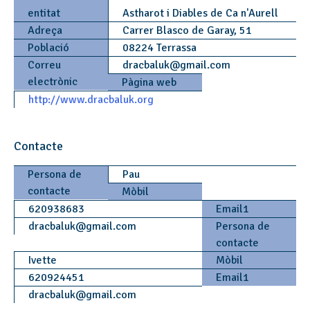
entitat
Astharot i Diables de Ca n'Aurell
Adreça
Carrer Blasco de Garay, 51
Població
08224 Terrassa
Correu
dracbaluk
@
gmail.com
electrònic
Pàgina web
http://www.dracbaluk.org
Contacte
Persona de
Pau
contacte
Mòbil
620938683
Email1
dracbaluk
@
gmail.com
Persona de
contacte
Ivette
Mòbil
620924451
Email1
dracbaluk
@
gmail.com