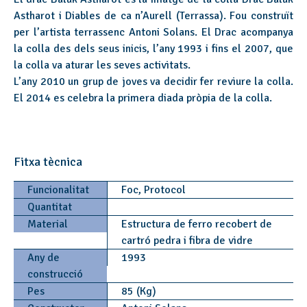
Astharot i Diables de ca n’Aurell (Terrassa). Fou construït
per l’artista terrassenc Antoni Solans. El Drac acompanya
la colla des dels seus inicis, l’any 1993 i fins el 2007, que
la colla va aturar les seves activitats.
L’any 2010 un grup de joves va decidir fer reviure la colla.
El 2014 es celebra la primera diada pròpia de la colla.
Fitxa tècnica
Funcionalitat
Foc, Protocol
Quantitat
Material
Estructura de ferro recobert de
cartró pedra i fibra de vidre
Any de
1993
construcció
Pes
85 (Kg)