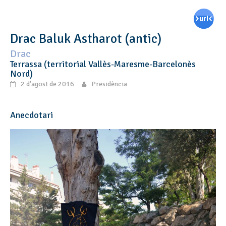
Drac Baluk Astharot (antic)
Drac
Terrassa (territorial Vallès-Maresme-Barcelonès
Nord)
2 d'agost de 2016
Presidència
Anecdotari