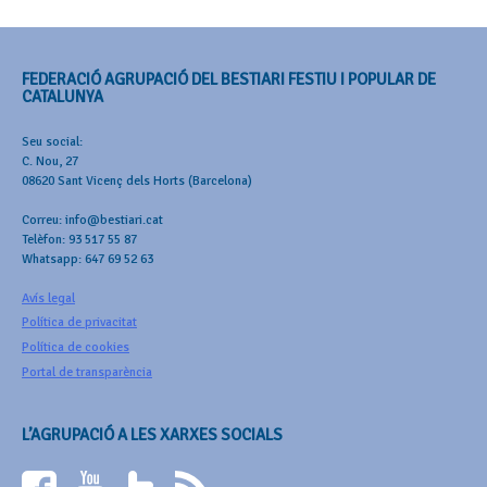
FEDERACIÓ AGRUPACIÓ DEL BESTIARI FESTIU I POPULAR DE
CATALUNYA
Seu social:
C. Nou, 27
08620 Sant Vicenç dels Horts (Barcelona)
Correu: info@bestiari.cat
Telèfon: 93 517 55 87
Whatsapp: 647 69 52 63
Avís legal
Política de privacitat
Política de cookies
Portal de transparència
L’AGRUPACIÓ A LES XARXES SOCIALS