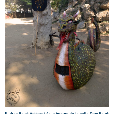
El drac Baluk Astharot és la imatge de la colla Drac Baluk