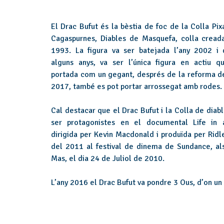
El Drac Bufut és la bèstia de foc de la Colla Pix
Cagaspurnes, Diables de Masquefa, colla creada
1993. La figura va ser batejada l’any 2002 i 
alguns anys, va ser l’única figura en actiu q
portada com un gegant, després de la reforma de
2017, també es pot portar arrossegat amb rodes.
Cal destacar que el Drac Bufut i la Colla de diab
ser protagonistes en el documental Life in 
dirigida per Kevin Macdonald i produïda per Rid
del 2011 al festival de dinema de Sundance, als 
Mas, el dia 24 de Juliol de 2010.
L’any 2016 el Drac Bufut va pondre 3 Ous, d’on un 