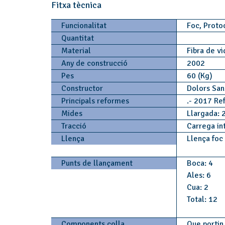
Fitxa tècnica
Funcionalitat
Foc, Proto
Quantitat
Material
Fibra de v
Any de construcció
2002
Pes
60 (Kg)
Constructor
Dolors Sa
Principals reformes
.- 2017 Re
Mides
Llargada: 
Tracció
Carrega in
Llença
Llença foc
Punts de llançament
Boca: 4
Ales: 6
Cua: 2
Total: 12
Components colla
Que portin 