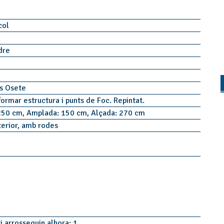
col
idre
ns Osete
formar estructura i punts de Foc. Repintat.
250 cm, Amplada: 150 cm, Alçada: 270 cm
terior, amb rodes
i arrosseguin alhora: 1