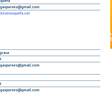
squefa
agaspurnes
@
gmail.com
ablesmasquefa.cat
agrasa
9
agaspurnes
@
gmail.com
8
agaspurnes
@
gmail.com