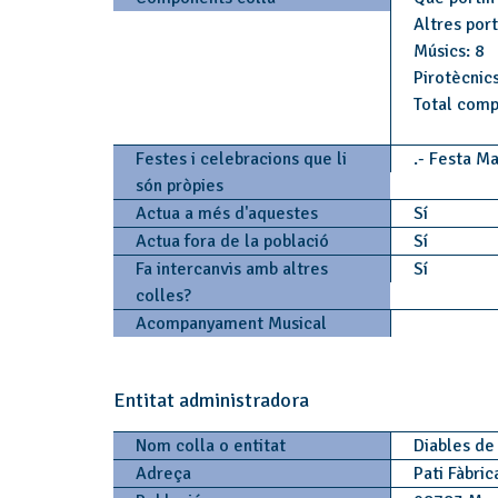
Altres por
Músics: 8
Pirotècnics
Total comp
Festes i celebracions que li
.- Festa M
són pròpies
Actua a més d'aquestes
Sí
Actua fora de la població
Sí
Fa intercanvis amb altres
Sí
colles?
Acompanyament Musical
Entitat administradora
Nom colla o entitat
Diables de
Adreça
Pati Fàbric