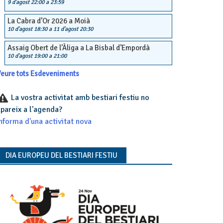
9 d'agost 22:00
a
23:59
La Cabra d’Or 2026 a Moià
10 d'agost 18:30
a
11 d'agost 20:30
Assaig Obert de l’Àliga a La Bisbal d’Empordà
10 d'agost 19:00
a
21:00
eure tots Esdeveniments
La vostra activitat amb bestiari festiu no
pareix a l'agenda?
nforma d'una activitat nova
DIA EUROPEU DEL BESTIARI FESTIU