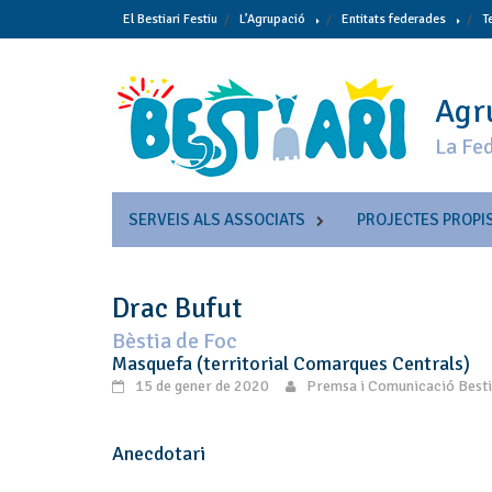
Skip
El Bestiari Festiu
L’Agrupació
Entitats federades
T
to
content
Agru
La Fed
SERVEIS ALS ASSOCIATS
PROJECTES PROPI
Drac Bufut
Bèstia de Foc
Masquefa (territorial Comarques Centrals)
15 de gener de 2020
Premsa i Comunicació Besti
Anecdotari