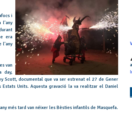
afocs i
 l’any
durant
ue era
 l’any
V
a
les van
I
a day,
ley Scott, documental que va ser estrenat el 27 de Gener
Estats Units. Aquesta gravació la va realitzar el Daniel
any més tard van néixer les Bèsties infantils de Masquefa.