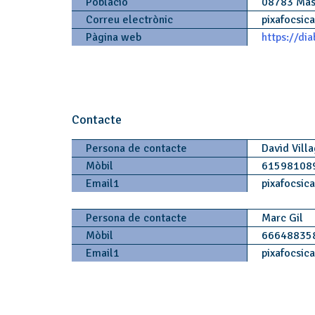
Població
08783 Ma
Correu electrònic
pixafocsic
Pàgina web
https://di
Contacte
Persona de contacte
David Vill
Mòbil
61598108
Email1
pixafocsic
Persona de contacte
Marc Gil
Mòbil
66648835
Email1
pixafocsic