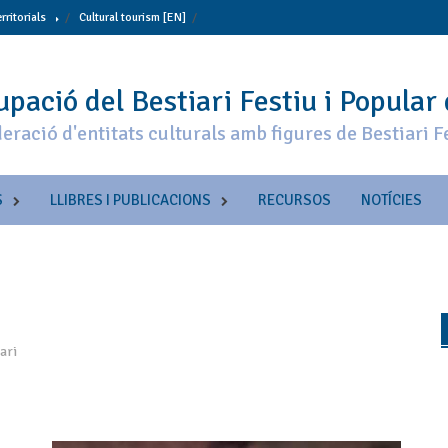
erritorials
Cultural tourism [EN]
pació del Bestiari Festiu i Popular
eració d'entitats culturals amb figures de Bestiari F
S
LLIBRES I PUBLICACIONS
RECURSOS
NOTÍCIES
ari