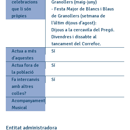
celebracions
Granollers (maig-juny)
que li són
- Festa Major de Blancs i Blaus
pròpies
de Granollers (setmana de
l'últim dijous d'agost):
Dijous a la cercavila del Pregó.
Divendres i dissabte al
tancament del Correfoc.
Actua a més
Sí
d'aquestes
Actua fora de
Sí
la població
Fa intercanvis
Sí
amb altres
colles?
Acompanyament
Musical
Entitat administradora