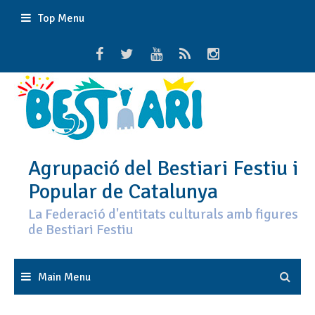
Skip
Top Menu
to
content
Agrupació del Bestiari Festiu i
Popular de Catalunya
La Federació d'entitats culturals amb figures
de Bestiari Festiu
Main Menu