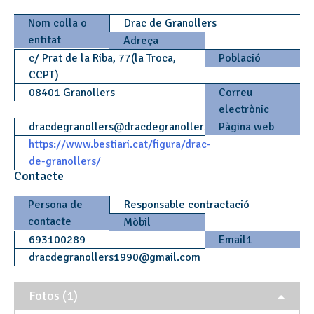
Nom colla o
Drac de Granollers
entitat
Adreça
c/ Prat de la Riba, 77(la Troca,
Població
CCPT)
08401 Granollers
Correu
electrònic
dracdegranollers
@
dracdegranollers.cat
Pàgina web
https://www.bestiari.cat/figura/drac-
de-granollers/
Contacte
Persona de
Responsable contractació
contacte
Mòbil
693100289
Email1
dracdegranollers1990
@
gmail.com
Fotos (1)