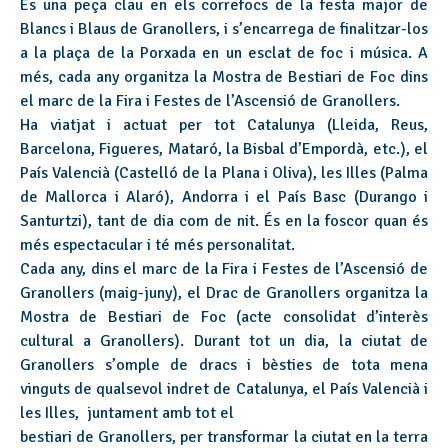
És una peça clau en els correfocs de la festa major de
Blancs i Blaus de Granollers, i s’encarrega de finalitzar-los
a la plaça de la Porxada en un esclat de foc i música. A
més, cada any organitza la Mostra de Bestiari de Foc dins
el marc de la Fira i Festes de l’Ascensió de Granollers.
Ha viatjat i actuat per tot Catalunya (Lleida, Reus,
Barcelona, Figueres, Mataró, la Bisbal d’Empordà, etc.), el
País Valencià (Castelló de la Plana i Oliva), les Illes (Palma
de Mallorca i Alaró), Andorra i el País Basc (Durango i
Santurtzi), tant de dia com de nit. És en la foscor quan és
més espectacular i té més personalitat.
Cada any, dins el marc de la Fira i Festes de l’Ascensió de
Granollers (maig-juny), el Drac de Granollers organitza la
Mostra de Bestiari de Foc (acte consolidat d’interès
cultural a Granollers). Durant tot un dia, la ciutat de
Granollers s’omple de dracs i bèsties de tota mena
vinguts de qualsevol indret de Catalunya, el País Valencià i
les Illes, juntament amb tot el
bestiari de Granollers, per transformar la ciutat en la terra