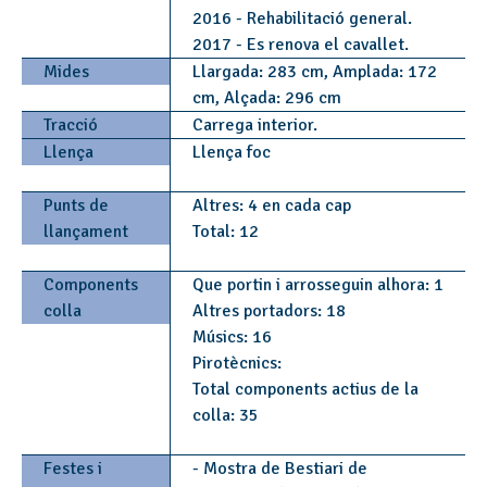
2016 - Rehabilitació general.
2017 - Es renova el cavallet.
Mides
Llargada: 283 cm, Amplada: 172
cm, Alçada: 296 cm
Tracció
Carrega interior.
Llença
Llença foc
Punts de
Altres: 4 en cada cap
llançament
Total: 12
Components
Que portin i arrosseguin alhora: 1
colla
Altres portadors: 18
Músics: 16
Pirotècnics:
Total components actius de la
colla: 35
Festes i
- Mostra de Bestiari de