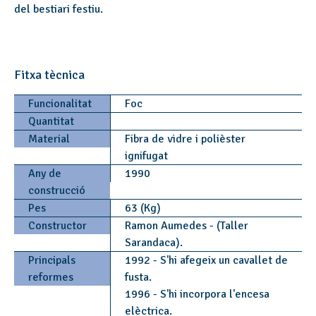
del bestiari festiu.
Fitxa tècnica
Funcionalitat
Foc
Quantitat
Material
Fibra de vidre i polièster
ignifugat
Any de
1990
construcció
Pes
63 (Kg)
Constructor
Ramon Aumedes - (Taller
Sarandaca).
Principals
1992 - S'hi afegeix un cavallet de
reformes
fusta.
1996 - S'hi incorpora l'encesa
elèctrica.